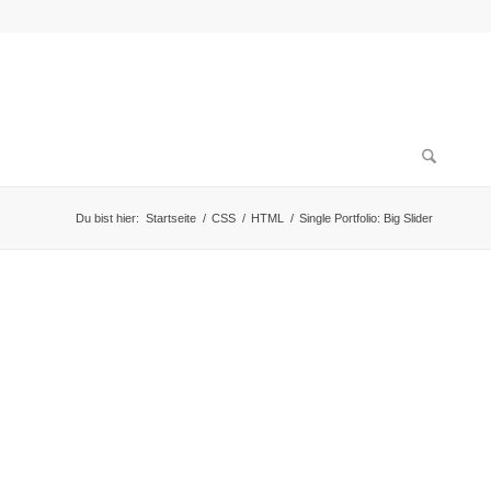
Du bist hier:
Startseite
/
CSS
/
HTML
/
Single Portfolio: Big Slider