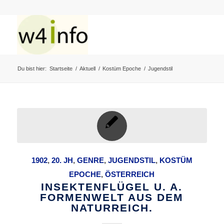
Du bist hier:
Startseite
/
Aktuell
/
Kostüm Epoche
/
Jugendstil
1902
,
20. JH
,
GENRE
,
JUGENDSTIL
,
KOSTÜM
EPOCHE
,
ÖSTERREICH
INSEKTENFLÜGEL U. A.
FORMENWELT AUS DEM
NATURREICH.