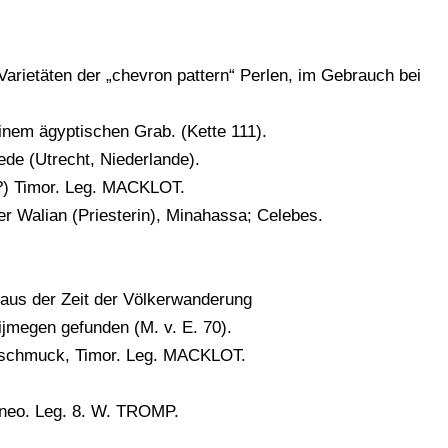
 Varietäten der „chevron pattern“ Perlen, im Gebrauch bei
einem ägyptischen Grab. (Kette 111).
tede (Utrecht, Niederlande).
 (?) Timor. Leg. MACKLOT.
ner Walian (Priesterin), Minahassa; Celebes.
, aus der Zeit der Völkerwanderung
ijmegen gefunden (M. v. E. 70).
Armschmuck, Timor. Leg. MACKLOT.
orneo. Leg. 8. W. TROMP.