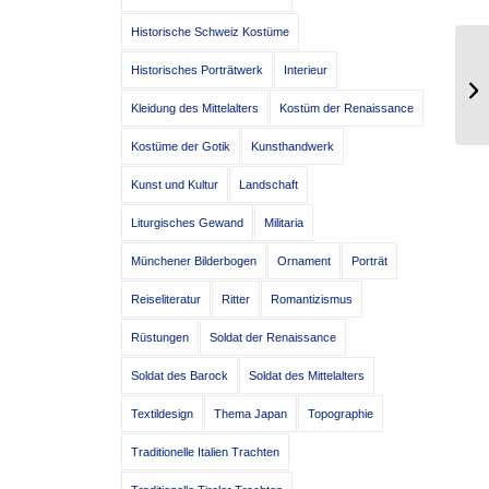
Historische Schweiz Kostüme
Mo
Historisches Porträtwerk
Interieur
Mü
Jh
Kleidung des Mittelalters
Kostüm der Renaissance
Kostüme der Gotik
Kunsthandwerk
Kunst und Kultur
Landschaft
Liturgisches Gewand
Militaria
Münchener Bilderbogen
Ornament
Porträt
Reiseliteratur
Ritter
Romantizismus
Rüstungen
Soldat der Renaissance
Soldat des Barock
Soldat des Mittelalters
Textildesign
Thema Japan
Topographie
Traditionelle Italien Trachten