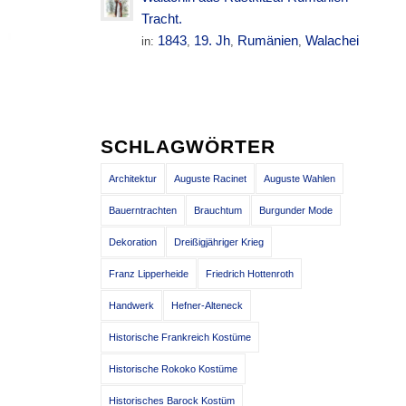
Tracht.
1843
19. Jh
Rumänien
Walachei
in:
,
,
,
SCHLAGWÖRTER
Architektur
Auguste Racinet
Auguste Wahlen
Bauerntrachten
Brauchtum
Burgunder Mode
Dekoration
Dreißigjähriger Krieg
Franz Lipperheide
Friedrich Hottenroth
Handwerk
Hefner-Alteneck
Historische Frankreich Kostüme
Historische Rokoko Kostüme
Historisches Barock Kostüm