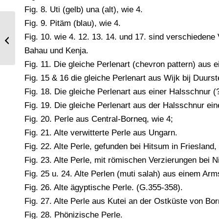
Fig. 8. Uti (gelb) una (alt), wie 4.
Fig. 9. Pitäm (blau), wie 4.
Fig. 10. wie 4. 12. 13. 14. und 17. sind verschiedene
Textilkunst. Bestickter Bobinet-Schal.
Bahau und Kenja.
Fig. 11. Die gleiche Perlenart (chevron pattern) aus 
Fig. 15 & 16 die gleiche Perlenart aus Wijk bij Duurs
Fig. 18. Die gleiche Perlenart aus einer Halsschnur
Fig. 19. Die gleiche Perlenart aus der Halsschnur ei
Fig. 20. Perle aus Central-Borneq, wie 4;
Fig. 21. Alte verwitterte Perle aus Ungarn.
Fig. 22. Alte Perle, gefunden bei Hitsum in Friesland
Fig. 23. Alte Perle, mit römischen Verzierungen bei N
Fig. 25 u. 24. Alte Perlen (muti salah) aus einem 
Fig. 26. Alte ägyptische Perle. (G.355-358).
Fig. 27. Alte Perle aus Kutei an der Ostküste von B
Fig. 28. Phönizische Perle.