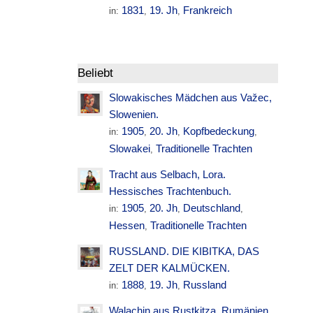
1831
19. Jh
Frankreich
in:
,
,
Beliebt
Slowakisches Mädchen aus Važec,
Slowenien.
1905
20. Jh
Kopfbedeckung
in:
,
,
,
Slowakei
Traditionelle Trachten
,
Tracht aus Selbach, Lora.
Hessisches Trachtenbuch.
1905
20. Jh
Deutschland
in:
,
,
,
Hessen
Traditionelle Trachten
,
RUSSLAND. DIE KIBITKA, DAS
ZELT DER KALMÜCKEN.
1888
19. Jh
Russland
in:
,
,
Walachin aus Rustkitza. Rumänien