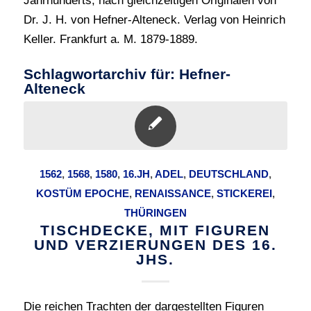
Jahrhunderts, nach gleichzeitigen Originalen von
Dr. J. H. von Hefner-Alteneck. Verlag von Heinrich
Keller. Frankfurt a. M. 1879-1889.
Schlagwortarchiv für:
Hefner-
Alteneck
1562
,
1568
,
1580
,
16.JH
,
ADEL
,
DEUTSCHLAND
,
KOSTÜM EPOCHE
,
RENAISSANCE
,
STICKEREI
,
THÜRINGEN
TISCHDECKE, MIT FIGUREN
UND VERZIERUNGEN DES 16.
JHS.
Die reichen Trachten der dargestellten Figuren