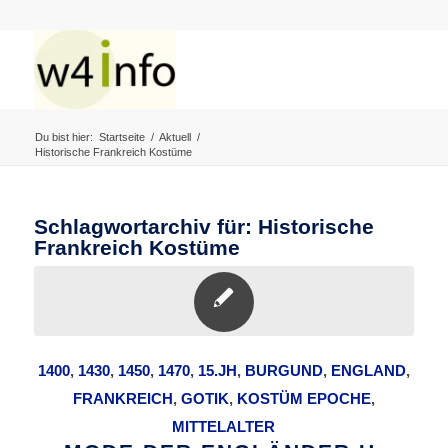
Du bist hier:
Startseite
/
Aktuell
/
Historische Frankreich Kostüme
Schlagwortarchiv für:
Historische
Frankreich Kostüme
1400
,
1430
,
1450
,
1470
,
15.JH
,
BURGUND
,
ENGLAND
,
FRANKREICH
,
GOTIK
,
KOSTÜM EPOCHE
,
MITTELALTER