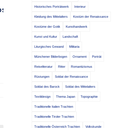
Historisches Porträtwerk
Interieur
OSS
Kleidung des Mittelalters
Kostüm der Renaissance
Kostüme der Gotik
Kunsthandwerk
Kunst und Kultur
Landschaft
Liturgisches Gewand
Militaria
Münchener Bilderbogen
Ornament
Porträt
Reiseliteratur
Ritter
Romantizismus
Rüstungen
Soldat der Renaissance
Soldat des Barock
Soldat des Mittelalters
Textildesign
Thema Japan
Topographie
Traditionelle Italien Trachten
Traditionelle Tiroler Trachten
Traditionelle Österreich Trachten
Volkskunde