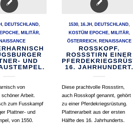
H
,
DEUTSCHLAND
,
1530
,
16.JH
,
DEUTSCHLAND
,
EPOCHE
,
MILITÄR
,
KOSTÜM EPOCHE
,
MILITÄR
,
NAISSANCE
ÖSTERREICH
,
RENAISSANCE
ERHARNISCH
ROSSKOPF.
UGSBURGER
ROSSSTIRN EINER
TNER- UND
PFERDEKRIEGSRÜS
AUSTEMPEL.
16. JAHRHUNDERT
rnisch von
Diese prachtvolle Rossstirn,
schöner Arbeit.
auch Rosskopf genannt, gehört
isch zum Fusskampf
zu einer Pferdekriegsrüstung.
er Plattner- und
Plattnerarbeit aus der ersten
pel, von 1550.
Hälfte des 16. Jahrhunderts.