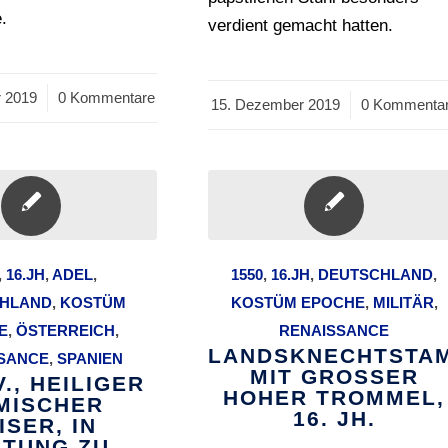
.
verdient gemacht hatten.
 2019
0 Kommentare
15. Dezember 2019
/
0 Kommenta
,
16.JH
,
ADEL
,
1550
,
16.JH
,
DEUTSCHLAND
,
HLAND
,
KOSTÜM
KOSTÜM EPOCHE
,
MILITÄR
,
E
,
ÖSTERREICH
,
RENAISSANCE
LANDSKNECHTSTA
SANCE
,
SPANIEN
MIT GROSSER
., HEILIGER
HOHER TROMMEL,
MISCHER
16. JH.
ISER, IN
TUNG ZU