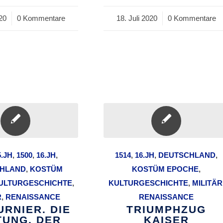
020
0 Kommentare
18. Juli 2020
/
0 Kommentare
5.JH
,
1500
,
16.JH
,
1514
,
16.JH
,
DEUTSCHLAND
,
HLAND
,
KOSTÜM
KOSTÜM EPOCHE
,
ULTURGESCHICHTE
,
KULTURGESCHICHTE
,
MILITÄR
R
,
RENAISSANCE
RENAISSANCE
URNIER. DIE
TRIUMPHZUG
TUNG, DER
KAISER