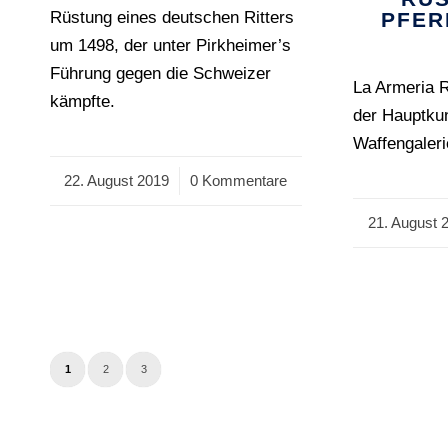
Rüstung eines deutschen Ritters
PFERD
um 1498, der unter Pirkheimer’s
Führung gegen die Schweizer
La Armeria 
kämpfte.
der Hauptku
Waffengaleri
22. August 2019
/
0 Kommentare
21. August 
/
1
2
3