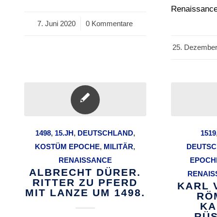
Renaissance
7. Juni 2020
/
0 Kommentare
25. Dezember
/
1498
,
15.JH
,
DEUTSCHLAND
,
1519
KOSTÜM EPOCHE
,
MILITÄR
,
DEUTSC
RENAISSANCE
EPOCH
ALBRECHT DÜRER.
RENAIS
RITTER ZU PFERD
KARL V
MIT LANZE UM 1498.
RÖ
KA
RÜS