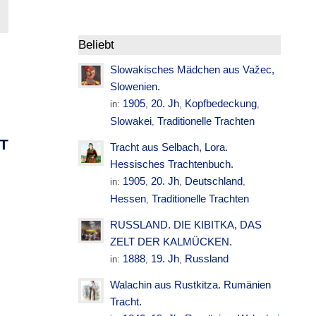
Beliebt
Slowakisches Mädchen aus Važec,
Slowenien.
1905
20. Jh
Kopfbedeckung
in:
,
,
,
Slowakei
Traditionelle Trachten
,
TUNG.
Tracht aus Selbach, Lora.
.
Hessisches Trachtenbuch.
1905
20. Jh
Deutschland
in:
,
,
,
Hessen
Traditionelle Trachten
,
RUSSLAND. DIE KIBITKA, DAS
ZELT DER KALMÜCKEN.
1888
19. Jh
Russland
in:
,
,
Walachin aus Rustkitza. Rumänien
Tracht.