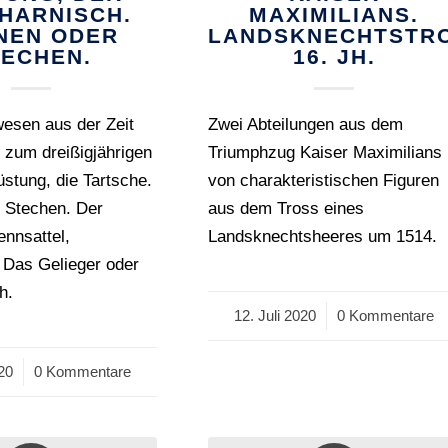
HARNISCH.
MAXIMILIANS.
NEN ODER
LANDSKNECHTSTR
TECHEN.
16. JH.
esen aus der Zeit
Zwei Abteilungen aus dem
 zum dreißigjährigen
Triumphzug Kaiser Maximilians
üstung, die Tartsche.
von charakteristischen Figuren
 Stechen. Der
aus dem Tross eines
nnsattel,
Landsknechtsheeres um 1514.
 Das Gelieger oder
h.
12. Juli 2020
/
0 Kommentare
020
0 Kommentare