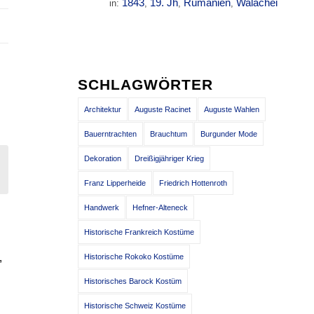
1843
19. Jh
Rumänien
Walachei
in:
,
,
,
SCHLAGWÖRTER
Architektur
Auguste Racinet
Auguste Wahlen
Bauerntrachten
Brauchtum
Burgunder Mode
Dekoration
Dreißigjähriger Krieg
Franz Lipperheide
Friedrich Hottenroth
Handwerk
Hefner-Alteneck
Historische Frankreich Kostüme
,
Historische Rokoko Kostüme
Historisches Barock Kostüm
Historische Schweiz Kostüme