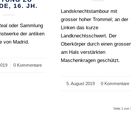
E, 16. JH.
Landsknechtstambour mit
grosser hoher Trommel; an der
Real oder Sammlung
Linken das kurze
nstwerke der antiken
Landknechtsschwert. Der
e von Madrid.
Oberkörper durch einen grosse
am Hals verstärkten
Maschenkragen geschützt.
2019
0 Kommentare
5. August 2019
/
0 Kommentare
Seite 1 von 