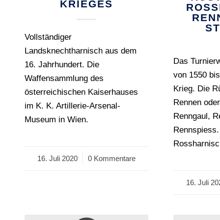
KRIEGES
ROSS
REN
S
Vollständiger
Landsknechtharnisch aus dem
Das Turnierw
16. Jahrhundert. Die
von 1550 bis
Waffensammlung des
Krieg. Die R
österreichischen Kaiserhauses
Rennen oder
im K. K. Artillerie-Arsenal-
Renngaul, Re
Museum in Wien.
Rennspiess.
Rossharnisc
16. Juli 2020
/
0 Kommentare
16. Juli 2
/