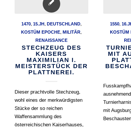
1470
,
15.JH
,
DEUTSCHLAND
,
1550
,
16.J
KOSTÜM EPOCHE
,
MILITÄR
,
KOSTÜM 
RENAISSANCE
RE
STECHZEUG DES
TURNI
KAISERS
MIT A
MAXIMILIAN I.
PLAT
MEISTERSTÜCK DER
BESCH
PLATTNEREI.
Fusskampfha
Dieser prachtvolle Stechzeug,
ausnehmend 
wohl eines der merkwürdigsten
Turnierharn
Stücke der so reichen
mit Augsburg
Waffensammlung des
Beschaustem
österreichischen Kaiserhauses,