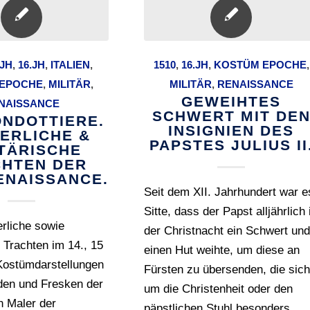
.JH
,
16.JH
,
ITALIEN
,
1510
,
16.JH
,
KOSTÜM EPOCHE
,
EPOCHE
,
MILITÄR
,
MILITÄR
,
RENAISSANCE
GEWEIHTES
NAISSANCE
SCHWERT MIT DE
ONDOTTIERE.
INSIGNIEN DES
ERLICHE &
PAPSTES JULIUS II
ITÄRISCHE
HTEN DER
RENAISSANCE.
Seit dem XII. Jahrhundert war e
Sitte, dass der Papst alljährlich 
erliche sowie
der Christnacht ein Schwert un
n Trachten im 14., 15
einen Hut weihte, um diese an
 Kostümdarstellungen
Fürsten zu übersenden, die sic
en und Fresken der
um die Christenheit oder den
n Maler der
päpstlichen Stuhl besonders