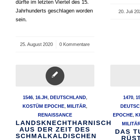
dürfte im letzten Viertel des 15.
Jahrhunderts geschlagen worden
20. Juli 2
/
sein.
25. August 2020
/
0 Kommentare
1546
,
16.JH
,
DEUTSCHLAND
,
1470
,
1
KOSTÜM EPOCHE
,
MILITÄR
,
DEUTSC
RENAISSANCE
EPOCHE
,
K
LANDSKNECHTHARNISCH
MILITÄ
AUS DER ZEIT DES
DAS T
SCHMALKALDISCHEN
RÜS