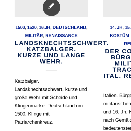
1500
,
1520
,
16.JH
,
DEUTSCHLAND
,
14. JH
,
15
MILITÄR
,
RENAISSANCE
KOSTÜM 
LANDSKNECHTSSCHWERT.
RE
KATZBALGER.
DER C
KURZE UND LANGE
BÜRG
WEHR.
MIL
TRAC
ITAL. 
Katzbalger.
Landsknechtsschwert, kurze und
Italien. Bürg
große Wehr mit Scheide und
militärische
Klingenmarke. Deutschland um
und 16. Jh.
1500. Klinge mit
nach Gemäld
Patriarchenkreuz.
bedeutenste