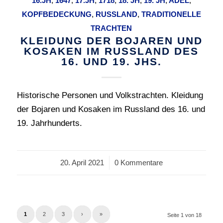
16.JH
,
1647
,
17.JH
,
1718
,
18. JH
,
19. JH
,
ADEL
,
KOPFBEDECKUNG
,
RUSSLAND
,
TRADITIONELLE
TRACHTEN
KLEIDUNG DER BOJAREN UND
KOSAKEN IM RUSSLAND DES
16. UND 19. JHS.
Historische Personen und Volkstrachten. Kleidung
der Bojaren und Kosaken im Russland des 16. und
19. Jahrhunderts.
20. April 2021
/
0 Kommentare
1
2
3
›
»
Seite 1 von 18