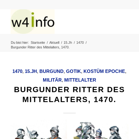
Du bist hier:
Startseite
/
Aktuell
/
15.Jh
/
1470
/
Burgunder Ritter des Mittelalters, 1470.
1470
,
15.JH
,
BURGUND
,
GOTIK
,
KOSTÜM EPOCHE
,
MILITÄR
,
MITTELALTER
BURGUNDER RITTER DES
MITTELALTERS, 1470.