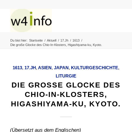
Du bist hier:
Startseite
/
Aktuell
/
17.Jh
/
1613
/
Die große Glocke des Chio-In-Klosters, Higashiyama-ku, Kyoto.
1613
,
17.JH
,
ASIEN
,
JAPAN
,
KULTURGESCHICHTE
,
LITURGIE
DIE GROSSE GLOCKE DES C
HIO-IN-KLOSTERS, H
IGASHIYAMA-KU, KYOTO.
(Übersetzt aus dem Englischen)