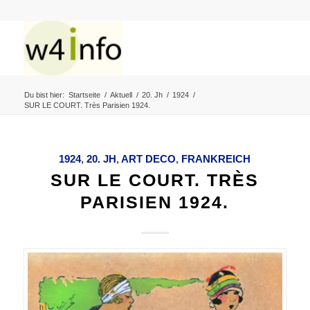
Du bist hier:
Startseite
/
Aktuell
/
20. Jh
/
1924
/
SUR LE COURT. Très Parisien 1924.
1924
,
20. JH
,
ART DECO
,
FRANKREICH
SUR LE COURT. TRÈS
PARISIEN 1924.