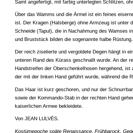
Samt angefertigt, mit farbig unterlegten Schlitzen, o
Über das Wamms und die Ärmel ist ein feines eisern
ist. Der Kragen (Halsberge) ohne Armzeug ist unter da
Schneide (Tapul), die in Nachahmung des Wamses in
und Bruststück bilden die sogenannte halbe Rüstung.
Der reich ziselierte und vergoldete Degen hängt in 
unteren Rand des Kürass geschnallt wurde. An der r
Handstreifen der Oberschenkelhosen hergehend, ist a
der mit der linken Hand geführt wurde, während die R
Das Haar ist kurz geschoren, und nur der Schnurrbar
sowie der Kommando-Stab in der rechten Hand gehen 
kaiserlichen Armee bekleidete.
Von JEAN LULVÈS.
Kostümepoche späte Renaissance, Frühbarock, Gegenr