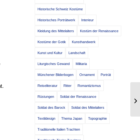
Historische Schweiz Kostüme
Historisches Porträtwerk
Interieur
Kleidung des Mittelalters
Kostüm der Renaissance
Kostüme der Gotik
Kunsthandwerk
Kunst und Kultur
Landschaft
e
Liturgisches Gewand
Militaria
Münchener Bilderbogen
Ornament
Porträt
t.
Reiseliteratur
Ritter
Romantizismus
Mä
Rüstungen
Soldat der Renaissance
tr
Soldat des Barock
Soldat des Mittelalters
Textildesign
Thema Japan
Topographie
Traditionelle Italien Trachten