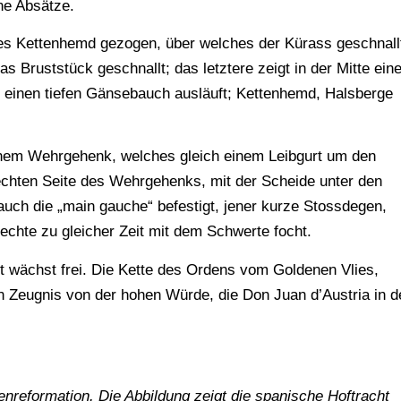
hne Absätze.
es Kettenhemd gezogen, über welches der Kürass geschnall
s Bruststück geschnallt; das letztere zeigt in der Mitte ein
 einen tiefen Gänsebauch ausläuft; Kettenhemd, Halsberge
einem Wehrgehenk, welches gleich einem Leibgurt um den
echten Seite des Wehrgehenks, mit der Scheide unter den
uch die „main gauche“ befestigt, jener kurze Stossdegen,
echte zu gleicher Zeit mit dem Schwerte focht.
t wächst frei. Die Kette des Ordens vom Goldenen Vlies,
Zeugnis von der hohen Würde, die Don Juan d’Austria in d
eformation. Die Abbildung zeigt die spanische Hoftracht