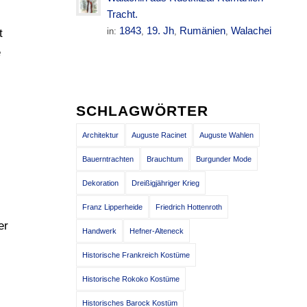
Tracht.
1843
19. Jh
Rumänien
Walachei
in:
,
,
,
t
e
SCHLAGWÖRTER
Architektur
Auguste Racinet
Auguste Wahlen
Bauerntrachten
Brauchtum
Burgunder Mode
Dekoration
Dreißigjähriger Krieg
Franz Lipperheide
Friedrich Hottenroth
er
Handwerk
Hefner-Alteneck
Historische Frankreich Kostüme
Historische Rokoko Kostüme
Historisches Barock Kostüm