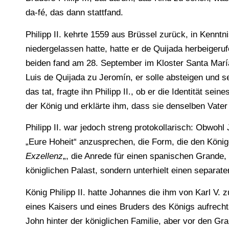
da-fé, das dann stattfand.
Philipp II. kehrte 1559 aus Brüssel zurück, in Kenntn
niedergelassen hatte, hatte er de Quijada herbeiger
beiden fand am 28. September im Kloster Santa María
Luis de Quijada zu Jeromín, er solle absteigen und 
das tat, fragte ihn Philipp II., ob er die Identität s
der König und erklärte ihm, dass sie denselben Vater
Philipp II. war jedoch streng protokollarisch: Obwoh
„Eure Hoheit“ anzusprechen, die Form, die den Könige
Exzellenz
„, die Anrede für einen spanischen Grande, 
königlichen Palast, sondern unterhielt einen separat
König Philipp II. hatte Johannes die ihm von Karl V
eines Kaisers und eines Bruders des Königs aufrechtzu
John hinter der königlichen Familie, aber vor den G