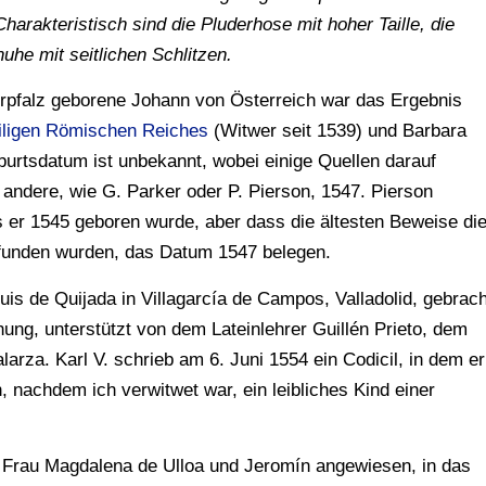
rakteristisch sind die Pluderhose mit hoher Taille, die
e mit seitlichen Schlitzen.
erpfalz geborene Johann von Österreich war das Ergebnis
eiligen Römischen Reiches
(Witwer seit 1539) und Barbara
urtsdatum ist unbekannt, wobei einige Quellen darauf
andere, wie G. Parker oder P. Pierson, 1547. Pierson
 er 1545 geboren wurde, aber dass die ältesten Beweise di
gefunden wurden, das Datum 1547 belegen.
s de Quijada in Villagarcía de Campos, Valladolid, gebrach
ung, unterstützt von dem Lateinlehrer Guillén Prieto, dem
za. Karl V. schrieb am 6. Juni 1554 ein Codicil, in dem er
h, nachdem ich verwitwet war, ein leibliches Kind einer
e Frau Magdalena de Ulloa und Jeromín angewiesen, in das