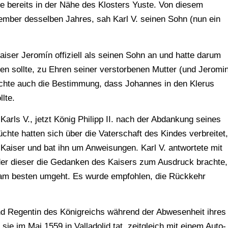
 bereits in der Nähe des Klosters Yuste. Von diesem
ember desselben Jahres, sah Karl V. seinen Sohn (nun ein
iser Jeromín offiziell als seinen Sohn an und hatte darum
n sollte, zu Ehren seiner verstorbenen Mutter (und Jeromi
achte auch die Bestimmung, dass Johannes in den Klerus
lte.
rls V., jetzt König Philipp II. nach der Abdankung seines
hte hatten sich über die Vaterschaft des Kindes verbreitet,
 Kaiser und bat ihn um Anweisungen. Karl V. antwortete mit
 der dieser die Gedanken des Kaisers zum Ausdruck brachte,
t am besten umgeht. Es wurde empfohlen, die Rückkehr
d Regentin des Königreichs während der Abwesenheit ihres
sie im Mai 1559 in Valladolid tat, zeitgleich mit einem Auto-