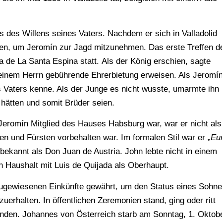
is des Willens seines Vaters. Nachdem er sich in Valladolid
ufen, um Jeromín zur Jagd mitzunehmen. Das erste Treffen d
 de La Santa Espina statt. Als der König erschien, sagte
seinem Herrn gebührende Ehrerbietung erweisen. Als Jeromí
eines Vaters kenne. Als der Junge es nicht wusste, umarmte ihn
 hätten und somit Brüder seien.
l Jeromín Mitglied des Hauses Habsburg war, war er nicht als
n und Fürsten vorbehalten war. Im formalen Stil war er „
Eu
bekannt als Don Juan de Austria. John lebte nicht in einem
en Haushalt mit Luis de Quijada als Oberhaupt.
. zugewiesenen Einkünfte gewährt, um den Status eines Sohn
erhalten. In öffentlichen Zeremonien stand, ging oder ritt
randen. Johannes von Österreich starb am Sonntag, 1. Oktob