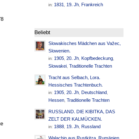
1831
19. Jh
Frankreich
in:
,
,
78
Beliebt
Slowakisches Mädchen aus Važec,
Slowenien.
1905
20. Jh
Kopfbedeckung
in:
,
,
,
Slowakei
Traditionelle Trachten
,
Tracht aus Selbach, Lora.
Hessisches Trachtenbuch.
1905
20. Jh
Deutschland
in:
,
,
,
Hessen
Traditionelle Trachten
,
RUSSLAND. DIE KIBITKA, DAS
ZELT DER KALMÜCKEN.
te
1888
19. Jh
Russland
in:
,
,
Walachin aus Rustkitza. Rumänien