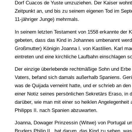
Dorf Cuacos de Yuste umzuziehen. Der Kaiser wohnte
Zeitpunkt an, und bis zu seinem eigenen Tod im Sept
11-jähriger Junge) mehrmals.
In seinem letzten Testament von 1558 erkannte der Ka
gebeten, dass das Kind in Johannes umbenannt werde
Großmutter) Königin Joanna I. von Kastilien. Karl m
eintreten und eine kirchliche Laufbahn einschlagen sol
Der einzige überlebende rechtmäßige Sohn und Erbe Ka
Vaters, befand sich damals außerhalb Spaniens. Gerüc
was de Quijada verneint hatte, und er schrieb an den
einer Notiz seines persönlichen Sekretärs Eraso, in
darüber, wie man mit einer so heiklen Angelegenhei
Philipps II. nach Spanien abzuwarten.
Joanna, Dowager Prinzessin (Witwe) von Portugal un
Bruders Philip II., bat darum, das Kind zu sehen, was 