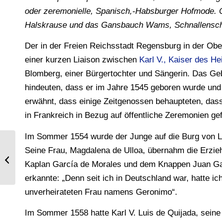
oder zeremonielle, Spanisch,-Habsburger Hofmode. Cha
Halskrause und das Gansbauch Wams, Schnallenschuh
Der in der Freien Reichsstadt Regensburg in der Ob
einer kurzen Liaison zwischen
Karl V., Kaiser des H
Blomberg, einer Bürgertochter und Sängerin. Das Geb
hindeuten, dass er im Jahre 1545 geboren wurde und 
erwähnt, dass einige Zeitgenossen behaupteten, dass
in Frankreich in Bezug auf öffentliche Zeremonien 
Im Sommer 1554 wurde der Junge auf die Burg von Lui
Seine Frau, Magdalena de Ulloa, übernahm die Erzieh
König Karl I. von England, aus dem
Haus Stuart, im Jahre 1624.
Kaplan García de Morales und dem Knappen Juan Galar
erkannte: „Denn seit ich in Deutschland war, hatte ic
unverheirateten Frau namens Geronimo“.
Im Sommer 1558 hatte Karl V. Luis de Quijada, sein