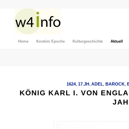
Home
Kostüm Epoche
Kulturgeschichte
Aktuell
1624
,
17.JH
,
ADEL
,
BAROCK
,
KÖNIG KARL I. VON ENGLA
JAH