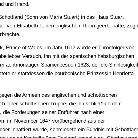
d und Irland.
chottland (Sohn von Maria Stuart) in das Haus Stuart
r von Elisabeth I., den englischen Thron geerbt hatte, zog 
rbrachte.
, Prince of Wales, im Jahr 1612 wurde er Thronfolger von
unbeliebter Versuch, ihn mit der spanischen habsburgischen
nem achtmonatigen Spanienbesuch 1623, der die Sinnlosigkei
tete er stattdessen die bourbonische Prinzessin Henrietta
gegen die Armeen des englischen und schottischen
h einer schottischen Truppe, die ihn schließlich dem
, die Forderungen seiner Entführer nach einer
tkam im November 1647 vorübergehend aus der
eder inhaftiert wurde, schmiedete ein Bündnis mit Schottlan