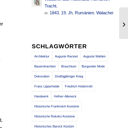
Tracht.
1843
19. Jh
Rumänien
Walachei
in:
,
,
,
Do
er
sp
SCHLAGWÖRTER
Architektur
Auguste Racinet
Auguste Wahlen
t
Bauerntrachten
Brauchtum
Burgunder Mode
Dekoration
Dreißigjähriger Krieg
Franz Lipperheide
Friedrich Hottenroth
Handwerk
Hefner-Alteneck
Historische Frankreich Kostüme
Historische Rokoko Kostüme
d,
Historisches Barock Kostüm