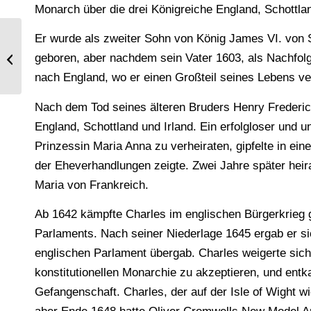
Monarch über die drei Königreiche England, Schottlan
Er wurde als zweiter Sohn von König James VI. von S
Barock Kostüm einer Edeldame vom
geboren, aber nachdem sein Vater 1603, als Nachfolge
Hof Ludwig XIV.
nach England, wo er einen Großteil seines Lebens ve
Nach dem Tod seines älteren Bruders Henry Frederick
England, Schottland und Irland. Ein erfolgloser und 
Prinzessin Maria Anna zu verheiraten, gipfelte in ei
der Eheverhandlungen zeigte. Zwei Jahre später heira
Maria von Frankreich.
Ab 1642 kämpfte Charles im englischen Bürgerkrieg 
Parlaments. Nach seiner Niederlage 1645 ergab er sic
englischen Parlament übergab. Charles weigerte sich
konstitutionellen Monarchie zu akzeptieren, und en
Gefangenschaft. Charles, der auf der Isle of Wight wi