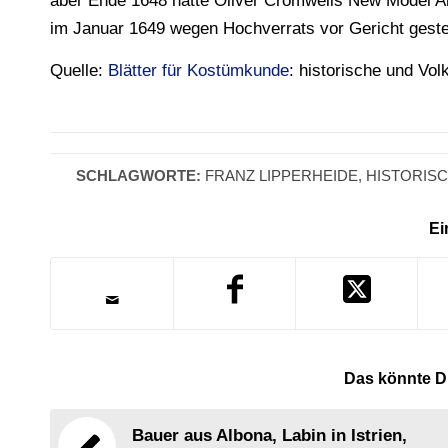
aber Ende 1648 hatte Oliver Cromwells New Model Ar
im Januar 1649 wegen Hochverrats vor Gericht gestellt
Quelle:
Blätter für Kostümkunde
: historische und Vol
SCHLAGWORTE:
FRANZ LIPPERHEIDE
,
HISTORIS
Ei
Das könnte Di
Bauer aus Albona, Labin in Istrien,