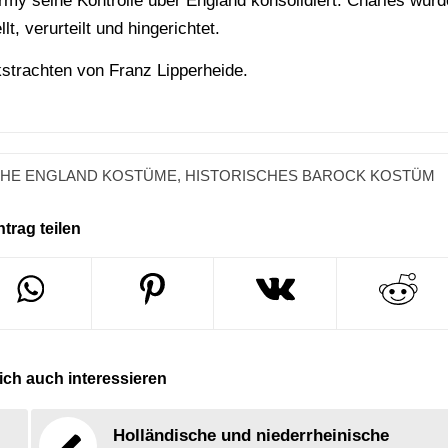
my seine Kontrolle über England konsolidiert. Charles wurd
, verurteilt und hingerichtet.
kstrachten von Franz Lipperheide.
CHE ENGLAND KOSTÜME
,
HISTORISCHES BAROCK KOSTÜM
ntrag teilen
ch auch interessieren
Holländische und niederrheinische