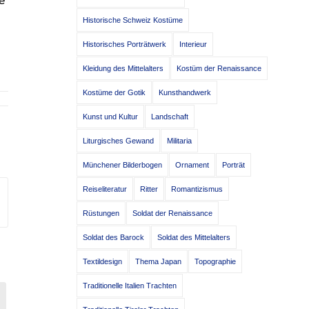
e
Historische Schweiz Kostüme
Historisches Porträtwerk
Interieur
Kleidung des Mittelalters
Kostüm der Renaissance
Kostüme der Gotik
Kunsthandwerk
Kunst und Kultur
Landschaft
Liturgisches Gewand
Militaria
Münchener Bilderbogen
Ornament
Porträt
Reiseliteratur
Ritter
Romantizismus
Rüstungen
Soldat der Renaissance
Soldat des Barock
Soldat des Mittelalters
Textildesign
Thema Japan
Topographie
Traditionelle Italien Trachten