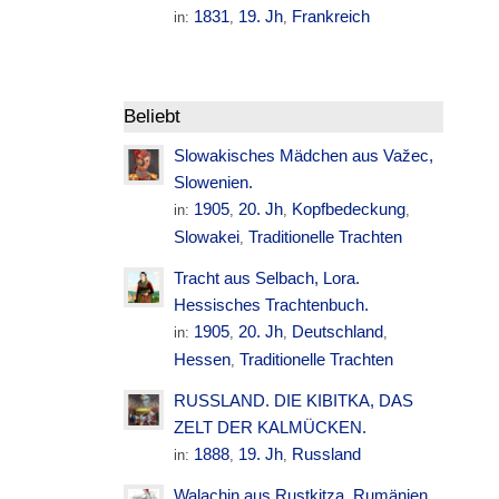
1831
19. Jh
Frankreich
in:
,
,
Beliebt
Slowakisches Mädchen aus Važec,
Slowenien.
1905
20. Jh
Kopfbedeckung
in:
,
,
,
Slowakei
Traditionelle Trachten
,
Tracht aus Selbach, Lora.
Hessisches Trachtenbuch.
1905
20. Jh
Deutschland
in:
,
,
,
Hessen
Traditionelle Trachten
,
RUSSLAND. DIE KIBITKA, DAS
ZELT DER KALMÜCKEN.
1888
19. Jh
Russland
in:
,
,
Walachin aus Rustkitza. Rumänien