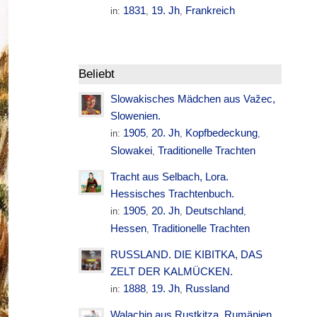
1831
19. Jh
Frankreich
in:
,
,
Beliebt
Slowakisches Mädchen aus Važec,
Slowenien.
1905
20. Jh
Kopfbedeckung
in:
,
,
,
Slowakei
Traditionelle Trachten
,
Tracht aus Selbach, Lora.
Hessisches Trachtenbuch.
1905
20. Jh
Deutschland
in:
,
,
,
Hessen
Traditionelle Trachten
,
RUSSLAND. DIE KIBITKA, DAS
ZELT DER KALMÜCKEN.
1888
19. Jh
Russland
in:
,
,
Walachin aus Rustkitza. Rumänien