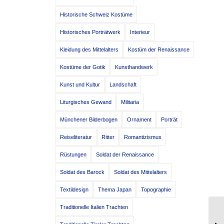
Historische Schweiz Kostüme
Historisches Porträtwerk
Interieur
Kleidung des Mittelalters
Kostüm der Renaissance
Kostüme der Gotik
Kunsthandwerk
Kunst und Kultur
Landschaft
Liturgisches Gewand
Militaria
Münchener Bilderbogen
Ornament
Porträt
Reiseliteratur
Ritter
Romantizismus
Rüstungen
Soldat der Renaissance
Soldat des Barock
Soldat des Mittelalters
Textildesign
Thema Japan
Topographie
Traditionelle Italien Trachten
Go