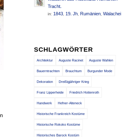
Tracht.
1843
19. Jh
Rumänien
Walachei
in:
,
,
,
SCHLAGWÖRTER
Architektur
Auguste Racinet
Auguste Wahlen
Bauerntrachten
Brauchtum
Burgunder Mode
Dekoration
Dreißigjähriger Krieg
Franz Lipperheide
Friedrich Hottenroth
Handwerk
Hefner-Alteneck
Historische Frankreich Kostüme
en
Historische Rokoko Kostüme
Historisches Barock Kostüm