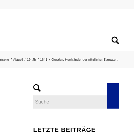
rtseite
/
Aktuell
/
19. Jh
/
1841
/
Goralen. Hochländer der nördlichen Karpaten.
LETZTE BEITRÄGE