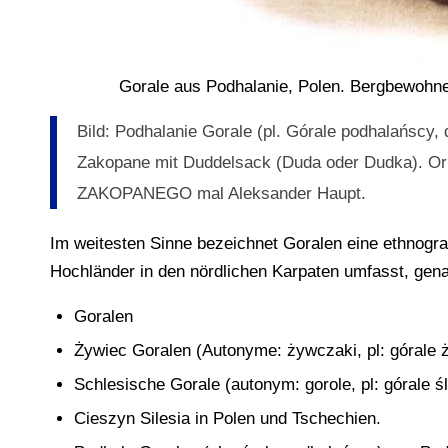
Gorale aus Podhalanie, Polen. Bergbewohn
Bild: Podhalanie Gorale (pl. Górale podhalańscy
Zakopane mit Duddelsack (Duda oder Dudka). O
ZAKOPANEGO mal Aleksander Haupt.
Im weitesten Sinne bezeichnet Goralen eine ethnogr
Hochländer in den nördlichen Karpaten umfasst, gen
Goralen
Żywiec Goralen (Autonyme: żywczaki, pl: górale 
Schlesische Gorale (autonym: gorole, pl: górale śl
Cieszyn Silesia in Polen und Tschechien.