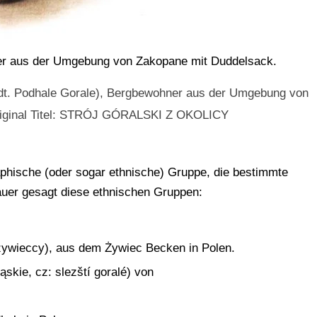
er aus der Umgebung von Zakopane mit Duddelsack.
, dt. Podhale Gorale), Bergbewohner aus der Umgebung von
riginal Titel: STRÓJ GÓRALSKI Z OKOLICY
aphische (oder sogar ethnische) Gruppe, die bestimmte
auer gesagt diese ethnischen Gruppen:
żywieccy), aus dem Żywiec Becken in Polen.
ąskie, cz: slezští goralé) von