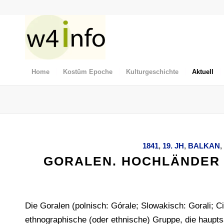
Home
Kostüm Epoche
Kulturgeschichte
Aktuell
1841
,
19. JH
,
BALKAN
,
GORALEN. HOCHLÄNDER 
Die Goralen (polnisch: Górale; Slowakisch: Gorali; C
ethnographische (oder ethnische) Gruppe, die hauptsäc