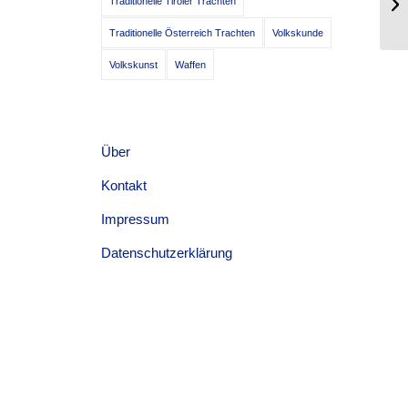
Traditionelle Tiroler Trachten
Ge
Traditionelle Österreich Trachten
Volkskunde
Volkskunst
Waffen
Über
Kontakt
Impressum
Datenschutzerklärung