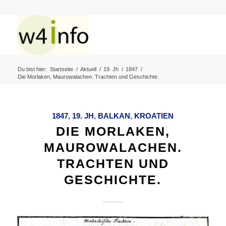
Du bist hier:
Startseite
/
Aktuell
/
19. Jh
/
1847
/
Die Morlaken, Maurowalachen. Trachten und Geschichte.
1847
,
19. JH
,
BALKAN
,
KROATIEN
DIE MORLAKEN,
MAUROWALACHEN.
TRACHTEN UND
GESCHICHTE.