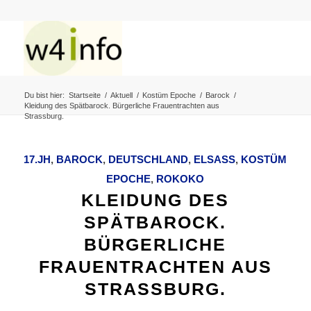
Du bist hier:
Startseite
/
Aktuell
/
Kostüm Epoche
/
Barock
/
Kleidung des Spätbarock. Bürgerliche Frauentrachten aus
Strassburg.
17.JH
,
BAROCK
,
DEUTSCHLAND
,
ELSASS
,
KOSTÜM
EPOCHE
,
ROKOKO
KLEIDUNG DES
SPÄTBAROCK.
BÜRGERLICHE
FRAUENTRACHTEN AUS
STRASSBURG.