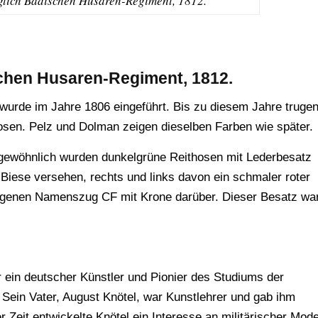
glich Badischen Husaren-Regiment, 1812.
schen Husaren-Regiment, 1812.
wurde im Jahre 1806 eingeführt. Bis zu diesem Jahre truge
sen. Pelz und Dolman zeigen dieselben Farben wie später.
r gewöhnlich wurden dunkelgrüne Reithosen mit Lederbesatz
 Biese versehen, rechts und links davon ein schmaler roter
ungenen Namenszug CF mit Krone darüber. Dieser Besatz wa
r ein deutscher Künstler und Pionier des Studiums der
 Sein Vater, August Knötel, war Kunstlehrer und gab ihm
r Zeit entwickelte Knötel ein Interesse an militärischer Mod