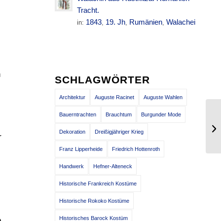
Tracht.
1843
19. Jh
Rumänien
Walachei
in:
,
,
,
n
SCHLAGWÖRTER
Architektur
Auguste Racinet
Auguste Wahlen
Bauerntrachten
Brauchtum
Burgunder Mode
Ei
vo
Dekoration
Dreißigjähriger Krieg
r
Franz Lipperheide
Friedrich Hottenroth
Handwerk
Hefner-Alteneck
Historische Frankreich Kostüme
Historische Rokoko Kostüme
Historisches Barock Kostüm
e