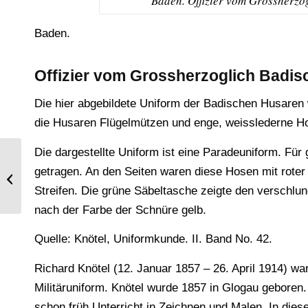
Baden. Offizier vom Grossherzo
Baden.
Offizier vom Grossherzoglich Badi
Die hier abgebildete Uniform der Badischen Husaren 
die Husaren Flügelmützen und enge, weisslederne Ho
Die dargestellte Uniform ist eine Paradeuniform. Fü
Die fleißige Familie von Franz Niklaus
getragen. An den Seiten waren diese Hosen mit roter
König
Streifen. Die grüne Säbeltasche zeigte den verschl
nach der Farbe der Schnüre gelb.
Quelle: Knötel, Uniformkunde. II. Band No. 42.
Richard Knötel (12. Januar 1857 – 26. April 1914) wa
Militäruniform. Knötel wurde 1857 in Glogau geboren.
schon früh Unterricht in Zeichnen und Malen. In diese