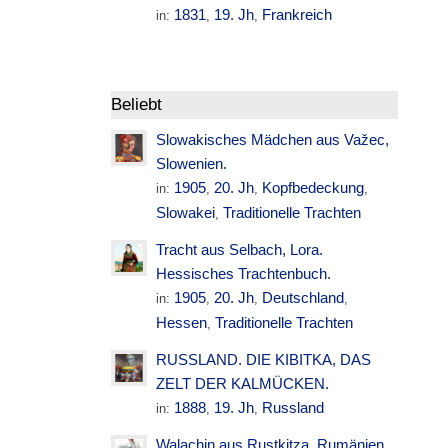
1831
19. Jh
Frankreich
in:
,
,
Beliebt
Slowakisches Mädchen aus Važec,
Slowenien.
1905
20. Jh
Kopfbedeckung
in:
,
,
,
Slowakei
Traditionelle Trachten
,
Tracht aus Selbach, Lora.
Hessisches Trachtenbuch.
1905
20. Jh
Deutschland
in:
,
,
,
Hessen
Traditionelle Trachten
,
RUSSLAND. DIE KIBITKA, DAS
ZELT DER KALMÜCKEN.
1888
19. Jh
Russland
in:
,
,
Walachin aus Rustkitza. Rumänien