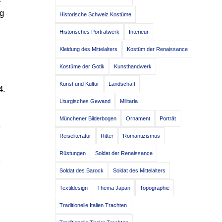
ng
Historische Schweiz Kostüme
Historisches Porträtwerk
Interieur
Kleidung des Mittelalters
Kostüm der Renaissance
Kostüme der Gotik
Kunsthandwerk
Kunst und Kultur
Landschaft
4.
Liturgisches Gewand
Militaria
Münchener Bilderbogen
Ornament
Porträt
,
Reiseliteratur
Ritter
Romantizismus
Rüstungen
Soldat der Renaissance
m
Soldat des Barock
Soldat des Mittelalters
Textildesign
Thema Japan
Topographie
Traditionelle Italien Trachten