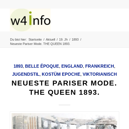
Du bist hier:
Startseite
/
Aktuell
/
19. Jh
/
1893
/
Neueste Pariser Mode. THE QUEEN 1893.
1893
,
BELLE ÉPOQUE
,
ENGLAND
,
FRANKREICH
,
JUGENDSTIL
,
KOSTÜM EPOCHE
,
VIKTORIANISCH
NEUESTE PARISER MODE.
THE QUEEN 1893.