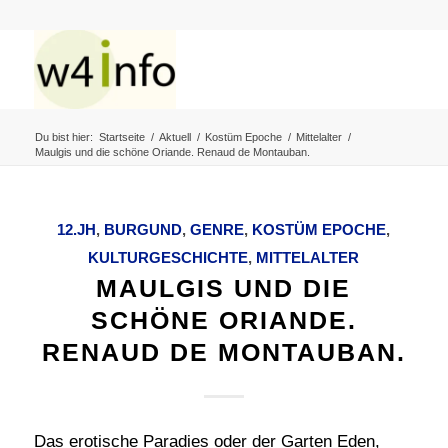
Du bist hier:
Startseite
/
Aktuell
/
Kostüm Epoche
/
Mittelalter
/
Maulgis und die schöne Oriande. Renaud de Montauban.
12.JH
,
BURGUND
,
GENRE
,
KOSTÜM EPOCHE
,
KULTURGESCHICHTE
,
MITTELALTER
MAULGIS UND DIE
SCHÖNE ORIANDE.
RENAUD DE MONTAUBAN.
Das erotische Paradies oder der Garten Eden,