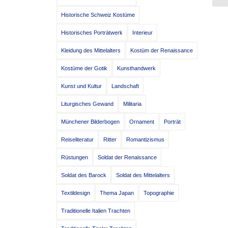
Historische Schweiz Kostüme
Historisches Porträtwerk
Interieur
Kleidung des Mittelalters
Kostüm der Renaissance
Kostüme der Gotik
Kunsthandwerk
Kunst und Kultur
Landschaft
Liturgisches Gewand
Militaria
Münchener Bilderbogen
Ornament
Porträt
Reiseliteratur
Ritter
Romantizismus
Rüstungen
Soldat der Renaissance
Soldat des Barock
Soldat des Mittelalters
Textildesign
Thema Japan
Topographie
Traditionelle Italien Trachten