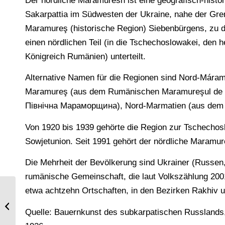
Der nördliche Maramuresh ist eine geografisch-histor
Sakarpattia im Südwesten der Ukraine, nahe der Gre
Maramureş (historische Region) Siebenbürgens, zu 
einen nördlichen Teil (in die Tschechoslowakei, den he
Königreich Rumänien) unterteilt.
Alternative Namen für die Regionen sind Nord-Már
Maramureş (aus dem Rumänischen Maramureşul de 
Північна Мараморщина), Nord-Marmatien (aus dem L
Von 1920 bis 1939 gehörte die Region zur Tschechos
Sowjetunion. Seit 1991 gehört der nördliche Maramur
Die Mehrheit der Bevölkerung sind Ukrainer (Russen
rumänische Gemeinschaft, die laut Volkszählung 2001
etwa achtzehn Ortschaften, in den Bezirken Rakhiv 
Schiffmeister u. Dienstmädchen aus
Ostfriesland
Quelle: Bauernkunst des subkarpatischen Russlands,