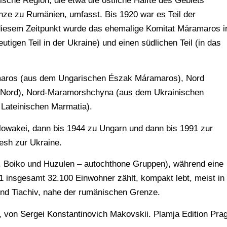
ische Region, die etwa die östliche Hälfte des Gebiets
nze zu Rumänien, umfasst. Bis 1920 war es Teil der
diesem Zeitpunkt wurde das ehemalige Komitat Máramaros i
utigen Teil in der Ukraine) und einen südlichen Teil (in das
amaros (aus dem Ungarischen Észak Máramaros), Nord
Nord), Nord-Maramorshchyna (aus dem Ukrainischen
ateinischen Marmatia).
lowakei, dann bis 1944 zu Ungarn und dann bis 1991 zur
esh zur Ukraine.
, Boiko und Huzulen – autochthone Gruppen), während eine
 insgesamt 32.100 Einwohner zählt, kompakt lebt, meist in
und Tiachiv, nahe der rumänischen Grenze.
 von Sergei Konstantinovich Makovskii. Plamja Edition Prag