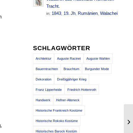
Tracht.
1843
19. Jh
Rumänien
Walachei
in:
,
,
,
n
SCHLAGWÖRTER
Architektur
Auguste Racinet
Auguste Wahlen
Bauerntrachten
Brauchtum
Burgunder Mode
Dekoration
Dreißigjähriger Krieg
Franz Lipperheide
Friedrich Hottenroth
Handwerk
Hefner-Alteneck
Historische Frankreich Kostüme
Di
Historische Rokoko Kostüme
12
,
Historisches Barock Kostüm