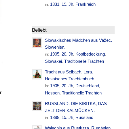
1831
19. Jh
Frankreich
in:
,
,
Beliebt
Slowakisches Mädchen aus Važec,
Slowenien.
1905
20. Jh
Kopfbedeckung
in:
,
,
,
Slowakei
Traditionelle Trachten
,
Tracht aus Selbach, Lora.
Hessisches Trachtenbuch.
1905
20. Jh
Deutschland
in:
,
,
,
r
Hessen
Traditionelle Trachten
,
RUSSLAND. DIE KIBITKA, DAS
ZELT DER KALMÜCKEN.
1888
19. Jh
Russland
in:
,
,
Walachin aus Rustkitza. Rumänien