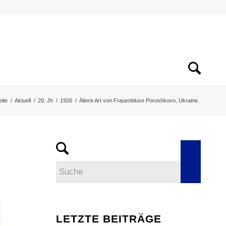
eite
/
Aktuell
/
20. Jh
/
1926
/
Ältere Art von Frauenbluse Poroshkovo, Ukraine.
LETZTE BEITRÄGE