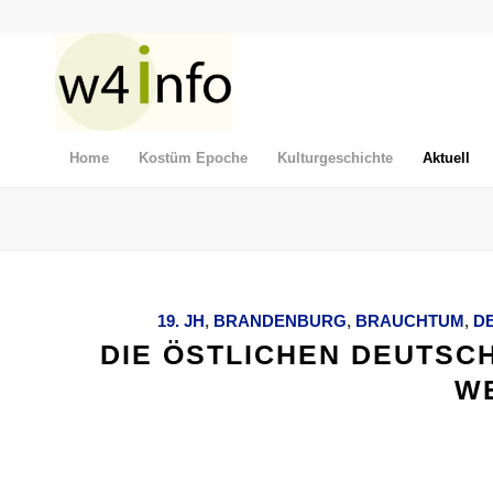
Home
Kostüm Epoche
Kulturgeschichte
Aktuell
19. JH
,
BRANDENBURG
,
BRAUCHTUM
,
D
DIE ÖSTLICHEN DEUTSC
W