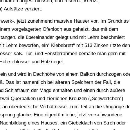
ndlatten abgeschlossen, durch stern-, kreuz-,
) Aufsätze verziert.
erk-, jetzt zunehmend massive Häuser vor. Im Grundriss
 einem vorgelagerten Ofenloch aus geheizt, das mit dem
stangen, die übereinander gelegt und mit Lehm beschmiert
 Lehm beworfen, ein“ Klebebrett“ mit 513 Zinken ritzte den
 besser saß. Tür- und Fensterrahmen bemalte man gern mit
 Holzschlösser und Holzriegel.
 ein und wird in Dachhöhe von einem Balkon durchzogen od
. Das ist namentlich bei älteren Speichern der Fall, die
 und Schlafraum der Magd enthalten und einen durch äußere
zwei Querbalken und zierlichen Kreuzen („Schwertchen“)
k an oberdeutsche Verhältnisse, zum Teil an die Umgänge d
sprung glaube. Eine eigentümliche, jetzt verschwundene
 Nachbildung eines Hauses, ein Giebeldach von Stroh oder