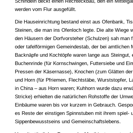
Schindeln deckt einen Rechteckbau, den ein Mittelgang
werden vom Flur ausgefüllt.
Die Hauseinrichtung bestand einst aus Ofenbank, Tis
Steinen, die man ins Ofenloch legte. Die alte Wiege 
den Häusern der Dorfvorsteher (Schulzen) sah man 
oder tafelförmigen Gemeindestab, der bei amtlichen
Backnäpfe und Kochtöpfe waren lange aus Steingut, e
Buchenrinde (für Kornschwingen, Futtersiebe und Eim
Pressen der Käsernasse), Knochen (zum Glätten der
und Horn (für Pfriemen, Flechtstäbe, Wurststopfer, 
in China – aus Horn waren; Kuhhorn wurde dazu erwä
Stricke) erhielten die natürlichen Rohstoffe der Umwe
Einbäume waren bis vor kurzem in Gebrauch. Gespo
es Reste der einstigen Spinnstuben mit ihrem spiel
Sippenbewusstseins und Gemeinschaftslebens.