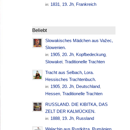
1831
19. Jh
Frankreich
in:
,
,
Beliebt
Slowakisches Mädchen aus Važec,
Slowenien.
1905
20. Jh
Kopfbedeckung
in:
,
,
,
Slowakei
Traditionelle Trachten
,
Tracht aus Selbach, Lora.
Hessisches Trachtenbuch.
1905
20. Jh
Deutschland
in:
,
,
,
Hessen
Traditionelle Trachten
,
RUSSLAND. DIE KIBITKA, DAS
ZELT DER KALMÜCKEN.
1888
19. Jh
Russland
in:
,
,
Walachin aus Rustkitza. Rumänien