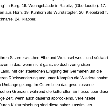
g“ in Burg. 16. Wohngebäude in Ralbitz, (Oberlausitz). 17.
en aus Horn. 19. Kuhhorn als Wurststopfer. 20. Klebebrett f
hnarre. 24. Klapper.
 ihren Sitzen zwischen Elbe und Weichsel west- und südwär
aven in das, wenn nicht ganz, so doch von großen
 Land. Mit der staatlichen Einigung der Germanen um die
deren Rückwanderung und unter Kämpfen die Wiedereinnah
len Umfange gelang. Im Osten blieb das geschlossene
ischen Grenzen, während die kulturellen Einflüsse über dies
ange Zeit, wenn auch dauernd abbröckelnd, vereinzelte
Durch Kulturmischung sind diese nahezu assimiliert,