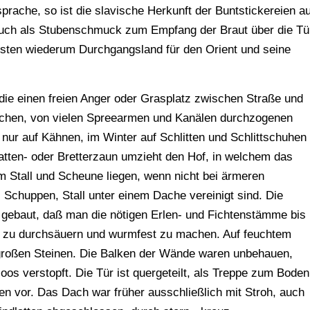
rache, so ist die slavische Herkunft der Buntstickereien au
 auch als Stubenschmuck zum Empfang der Braut über die Tü
Osten wiederum Durchgangsland für den Orient und seine
 die einen freien Anger oder Grasplatz zwischen Straße und
eichen, von vielen Spreearmen und Kanälen durchzogenen
ur auf Kähnen, im Winter auf Schlitten und Schlittschuhen
 Latten- oder Bretterzaun umzieht den Hof, in welchem das
Stall und Scheune liegen, wenn nicht bei ärmeren
 Schuppen, Stall unter einem Dache vereinigt sind. Die
g gebaut, daß man die nötigen Erlen- und Fichtenstämme bis
d zu durchsäuern und wurmfest zu machen. Auf feuchtem
großen Steinen. Die Balken der Wände waren unbehauen,
os verstopft. Die Tür ist quergeteilt, als Treppe zum Boden
vor. Das Dach war früher ausschließlich mit Stroh, auch