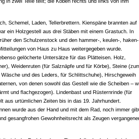
 in zwei Teile teilt; die Koben rechts und links von ihm
ch, Schemel, Laden, Tellerbrettern. Kienspäne brannten auf
war ein Holzgestell aus drei Stäben mit einem Grastuch. In
früher den Schulzenstock und den hammer-, keulen-, haken-
 Mitteilungen von Haus zu Haus weitergegeben wurde.
benso gelöcherte Untersätze für das Plätteisen. Holz,
er), Weidenruten (für Salznäpfe und für Körbe), Steine (zu
 Wäsche und des Leders, für Schlittschuhe), Hirschgeweih
Laternen, von denen sowohl das Gestell wie die Scheiben – w
rmt und flachgezogen). Lindenbast und Rüsternrinde (für
lt aus urtümlichen Zeiten bis in das 19. Jahrhundert.
nnen wurde aus der Hand und mit dem Rad, noch immer gib
- und gesangfrohen Gewohnheitsrecht als Zeugen vergangene