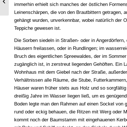
immerhin erhielt sich manches der östlichen Formensp
Elisabeth bei Freiberg...
Leinenschärpen, die von den Brautbittern getragen,
gehängt wurden, unverkennbar, wobei natürlich der 
Teppiche gewesen ist.
Die Sorben siedeln in Straßen- oder in Angerdörfern,
Häusern freilassen, oder in Rundlingen; im wasserr
Bruch des eigentlichen Spreewaldes, der im Sommer n
zugänglich ist, in zerstreut liegenden Gehöften. Ein
Wohnhaus mit dem Giebel nach der Straße, außerdem 
Verhältnissen alle Räume, die Stube, Futterkammern,
Häuser waren früher stets aus Holz und so sorgfälti
dreißig Jahre im Wasser liegen ließ, um es genügen
Boden legte man den Rahmen auf einen Sockel von 
rund oder eckig behauen, die Ritzen mit Werg oder Mo
kommt noch der Baumstamm mit eingehauenen Kerben 