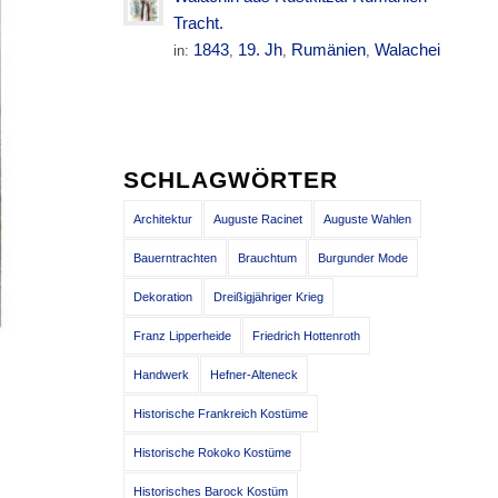
Tracht.
1843
19. Jh
Rumänien
Walachei
in:
,
,
,
SCHLAGWÖRTER
Architektur
Auguste Racinet
Auguste Wahlen
Bauerntrachten
Brauchtum
Burgunder Mode
Dekoration
Dreißigjähriger Krieg
Franz Lipperheide
Friedrich Hottenroth
Handwerk
Hefner-Alteneck
Historische Frankreich Kostüme
Historische Rokoko Kostüme
Historisches Barock Kostüm