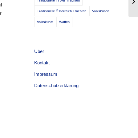
Traditionelle Tiroler Trachten
Ts
f
Traditionelle Österreich Trachten
Volkskunde
r
Volkskunst
Waffen
Über
Kontakt
Impressum
Datenschutzerklärung