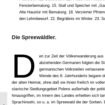
Fensterbemalung. 15. Stall und Speicher mit „Gan
Alte Haustür mit Bemalung. 18. Verzierter Pfriem
den Lehmbewurf. 22. Begräbnis im Winter. 23. Sc
Die Spreewäldler.
D
en zur Zeit der Völkerwanderung aus
abziehenden Germanen folgten die Sl
germanischen Volksteilen verlassene
Wende des 8. Jahrhunderts begann 
der alten Heimat, ohne daß sie ihnen freilich im vol
slavische Siedlungsgebiet Polens außerhalb der polit
hinausgriffen, im Innern des Landes erhielten sich l
Sächsischer Bergmann in
Sprachinseln, so u. a. im Spreewald die der Sorben. 
Arbeitstracht. Umgebung von