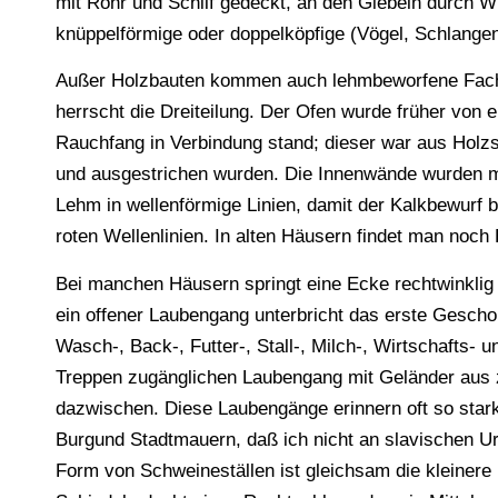
mit Rohr und Schilf gedeckt, an den Giebeln durch Wi
knüppelförmige oder doppelköpfige (Vögel, Schlangen
Außer Holzbauten kommen auch lehmbeworfene Fachw
herrscht die Dreiteilung. Der Ofen wurde früher von
Rauchfang in Verbindung stand; dieser war aus Holz
und ausgestrichen wurden. Die Innenwände wurden mit
Lehm in wellenförmige Linien, damit der Kalkbewurf
roten Wellenlinien. In alten Häusern findet man noch
Bei manchen Häusern springt eine Ecke rechtwinklig
ein offener Laubengang unterbricht das erste Geschoß
Wasch-, Back-, Futter-, Stall-, Milch-, Wirtschafts-
Treppen zugänglichen Laubengang mit Geländer aus 
dazwischen. Diese Laubengänge erinnern oft so star
Burgund Stadtmauern, daß ich nicht an slavischen Ur
Form von Schweineställen ist gleichsam die kleinere