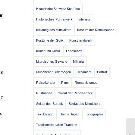
Historische Schweiz Kostüme
ür
Historisches Porträtwerk
Interieur
Kleidung des Mittelalters
Kostüm der Renaissance
Kostüme der Gotik
Kunsthandwerk
Kunst und Kultur
Landschaft
Liturgisches Gewand
Militaria
ts
Münchener Bilderbogen
Ornament
Porträt
Reiseliteratur
Ritter
Romantizismus
Rüstungen
Soldat der Renaissance
me
Soldat des Barock
Soldat des Mittelalters
e
Textildesign
Thema Japan
Topographie
Traditionelle Italien Trachten
Tr