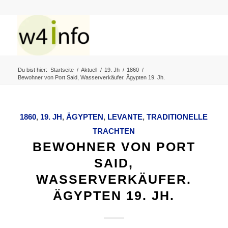
Du bist hier:
Startseite
/
Aktuell
/
19. Jh
/
1860
/
Bewohner von Port Said, Wasserverkäufer. Ägypten 19. Jh.
1860
,
19. JH
,
ÄGYPTEN
,
LEVANTE
,
TRADITIONELLE
TRACHTEN
BEWOHNER VON PORT
SAID,
WASSERVERKÄUFER.
ÄGYPTEN 19. JH.