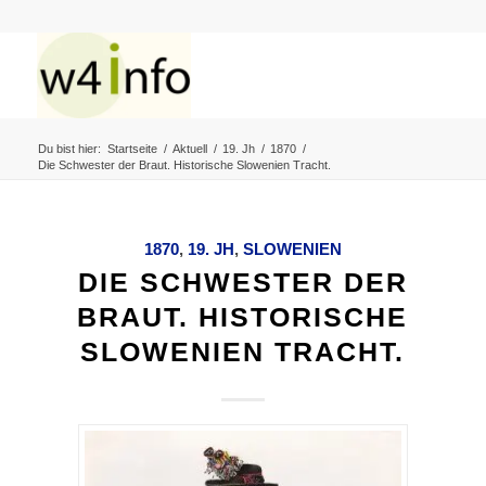
Du bist hier:
Startseite
/
Aktuell
/
19. Jh
/
1870
/
Die Schwester der Braut. Historische Slowenien Tracht.
1870
,
19. JH
,
SLOWENIEN
DIE SCHWESTER DER
BRAUT. HISTORISCHE
SLOWENIEN TRACHT.