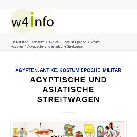
Du bist hier:
Startseite
/
Aktuell
/
Kostüm Epoche
/
Antike
/
Ägypten
/
Ägyptische und asiatische Streitwagen
ÄGYPTEN
,
ANTIKE
,
KOSTÜM EPOCHE
,
MILITÄR
ÄGYPTISCHE UND
ASIATISCHE
STREITWAGEN