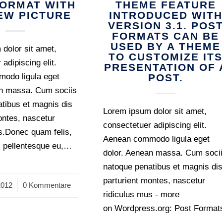
FORMAT WITH
THEME FEATURE
EW PICTURE
INTRODUCED WIT
VERSION 3.1. POS
FORMATS CAN BE
USED BY A THEME
dolor sit amet,
TO CUSTOMIZE IT
adipiscing elit.
PRESENTATION OF 
odo ligula eget
POST.
an massa. Cum sociis
tibus et magnis dis
Lorem ipsum dolor sit amet,
ontes, nascetur
consectetuer adipiscing elit.
s.Donec quam felis,
Aenean commodo ligula eget
c, pellentesque eu,…
dolor. Aenean massa. Cum soci
natoque penatibus et magnis di
parturient montes, nascetur
2012
0 Kommentare
ridiculus mus - more
on Wordpress.org: Post Format