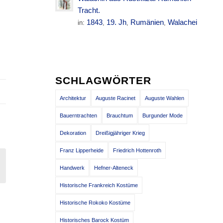
s
Tracht.
1843
19. Jh
Rumänien
Walachei
in:
,
,
,
,
…
SCHLAGWÖRTER
Architektur
Auguste Racinet
Auguste Wahlen
Bauerntrachten
Brauchtum
Burgunder Mode
Dekoration
Dreißigjähriger Krieg
Franz Lipperheide
Friedrich Hottenroth
Handwerk
Hefner-Alteneck
Historische Frankreich Kostüme
Historische Rokoko Kostüme
Historisches Barock Kostüm