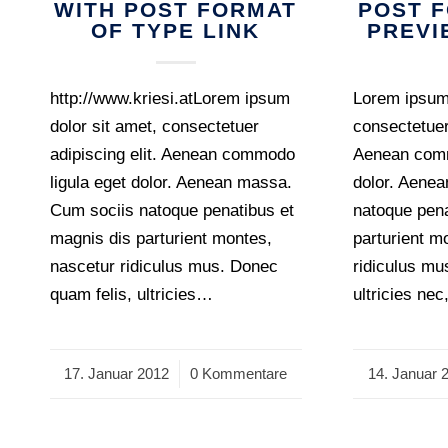
WITH POST FORMAT
POST 
OF TYPE LINK
PREVI
http://www.kriesi.atLorem ipsum
Lorem ipsum 
dolor sit amet, consectetuer
consectetuer 
adipiscing elit. Aenean commodo
Aenean comm
ligula eget dolor. Aenean massa.
dolor. Aene
Cum sociis natoque penatibus et
natoque pena
magnis dis parturient montes,
parturient m
nascetur ridiculus mus. Donec
ridiculus mu
quam felis, ultricies…
ultricies ne
17. Januar 2012
/
0 Kommentare
14. Januar 
/