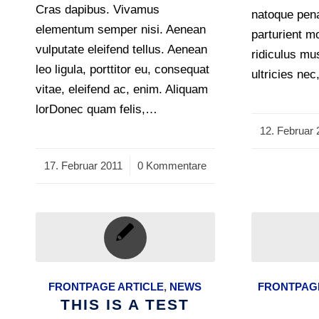
Cras dapibus. Vivamus
natoque pena
elementum semper nisi. Aenean
parturient m
vulputate eleifend tellus. Aenean
ridiculus mu
leo ligula, porttitor eu, consequat
ultricies ne
vitae, eleifend ac, enim. Aliquam
lorDonec quam felis,…
12. Februar 
/
17. Februar 2011
/
0 Kommentare
FRONTPAGE ARTICLE
,
NEWS
FRONTPAGE
THIS IS A TEST