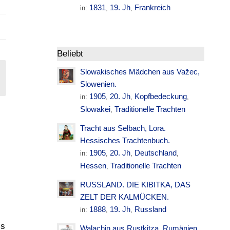
1831
19. Jh
Frankreich
in:
,
,
Beliebt
Slowakisches Mädchen aus Važec,
Slowenien.
1905
20. Jh
Kopfbedeckung
in:
,
,
,
Slowakei
Traditionelle Trachten
,
Tracht aus Selbach, Lora.
Hessisches Trachtenbuch.
1905
20. Jh
Deutschland
in:
,
,
,
Hessen
Traditionelle Trachten
,
RUSSLAND. DIE KIBITKA, DAS
ZELT DER KALMÜCKEN.
1888
19. Jh
Russland
in:
,
,
is
Walachin aus Rustkitza. Rumänien