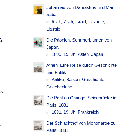
Johannes von Damaskus und Mar
H
T
Saba
6. Jh
7. Jh
Israel
Levante
in:
,
,
,
,
Liturgie
S
A
Die Päonien. Sommerblumen von
Japan.
1899
19. Jh
Asien
Japan
in:
,
,
,
Athen: Eine Reise durch Geschichte
und Politik
Antike
Balkan
Geschichte
in:
,
,
,
Griechenland
is
Die Pont au Change. Seinebrücke in
s
Paris, 1831.
1831
19. Jh
Frankreich
in:
,
,
Der Schlachthof von Montmartre zu
s
Paris, 1831.