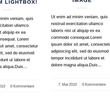
IMAGE
M LIGHTBOX!
Ut enim ad minim veniam, quis
minim veniam, quis
nostrud exercitation ullamco
citation ullamco
laboris nisi ut aliquip ex ea
ut aliquip ex ea
commodo consequat.Lorem
nsequat. Lorem
ipsum dolor sit amet, consectet
sit amet, consectetur
adipisicing elit, sed do eiusmod
elit, sed do eiusmod
tempor incididunt ut labore et
dunt ut labore et
dolore magna aliqua.Duis…
a aliqua.Duis…
7. Mai 2010
/
0 Kommentare
010
0 Kommentare