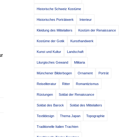
Historische Schweiz Kostüme
Historisches Porträtwerk
Interieur
Kleidung des Mittelalters
Kostüm der Renaissance
Kostüme der Gotik
Kunsthandwerk
Kunst und Kultur
Landschaft
ur
Liturgisches Gewand
Militaria
Münchener Bilderbogen
Ornament
Porträt
Reiseliteratur
Ritter
Romantizismus
Rüstungen
Soldat der Renaissance
Soldat des Barock
Soldat des Mittelalters
Textildesign
Thema Japan
Topographie
Traditionelle Italien Trachten