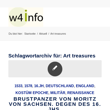
Du bist hier:
Startseite
/
Aktuell
/
Art treasures
Schlagwortarchiv für:
Art treasures
1533
,
1578
,
16.JH
,
DEUTSCHLAND
,
ENGLAND
,
KOSTÜM EPOCHE
,
MILITÄR
,
RENAISSANCE
BRUSTPANZER VON MORITZ
VON SACHSEN. DEGEN DES 16.
JHS.