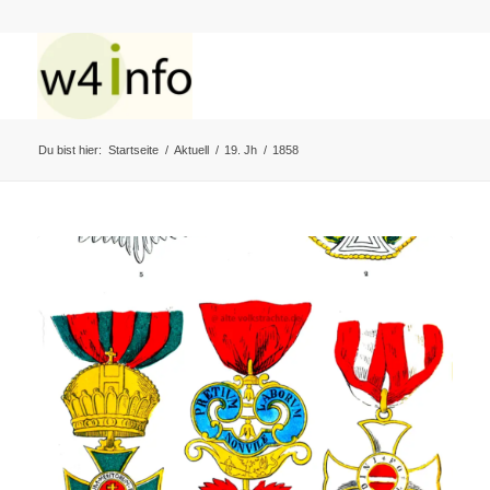
Du bist hier:
Startseite
/
Aktuell
/
19. Jh
/
1858