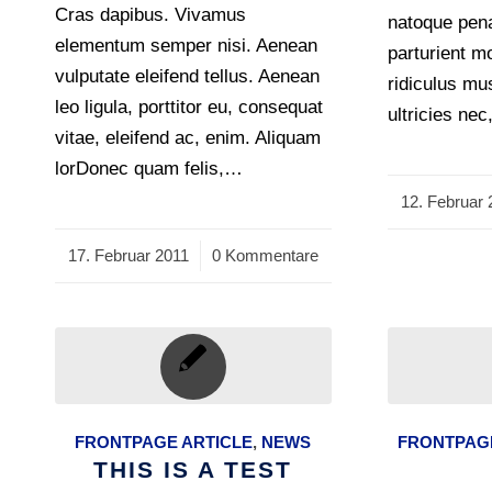
Cras dapibus. Vivamus
natoque pena
elementum semper nisi. Aenean
parturient m
vulputate eleifend tellus. Aenean
ridiculus mu
leo ligula, porttitor eu, consequat
ultricies ne
vitae, eleifend ac, enim. Aliquam
lorDonec quam felis,…
12. Februar 
/
17. Februar 2011
/
0 Kommentare
FRONTPAGE ARTICLE
,
NEWS
FRONTPAGE
THIS IS A TEST