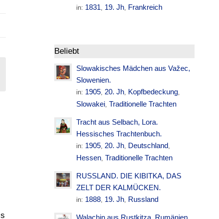
1831
19. Jh
Frankreich
in:
,
,
Beliebt
Slowakisches Mädchen aus Važec,
Slowenien.
1905
20. Jh
Kopfbedeckung
in:
,
,
,
Slowakei
Traditionelle Trachten
,
Tracht aus Selbach, Lora.
Hessisches Trachtenbuch.
1905
20. Jh
Deutschland
in:
,
,
,
Hessen
Traditionelle Trachten
,
RUSSLAND. DIE KIBITKA, DAS
ZELT DER KALMÜCKEN.
1888
19. Jh
Russland
in:
,
,
is
Walachin aus Rustkitza. Rumänien