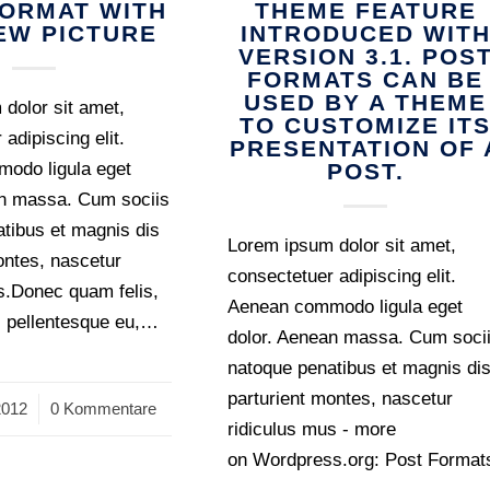
FORMAT WITH
THEME FEATURE
EW PICTURE
INTRODUCED WIT
VERSION 3.1. POS
FORMATS CAN BE
USED BY A THEME
dolor sit amet,
TO CUSTOMIZE IT
adipiscing elit.
PRESENTATION OF 
odo ligula eget
POST.
an massa. Cum sociis
tibus et magnis dis
Lorem ipsum dolor sit amet,
ontes, nascetur
consectetuer adipiscing elit.
s.Donec quam felis,
Aenean commodo ligula eget
c, pellentesque eu,…
dolor. Aenean massa. Cum soci
natoque penatibus et magnis di
parturient montes, nascetur
2012
0 Kommentare
ridiculus mus - more
on Wordpress.org: Post Format