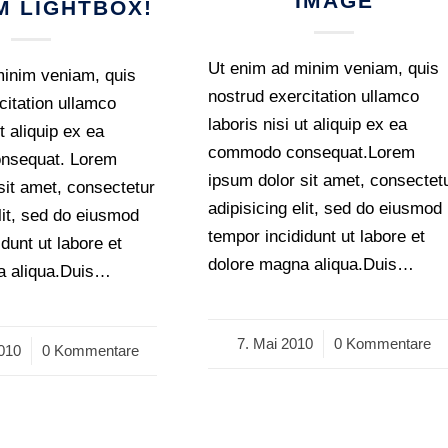
IMAGE
M LIGHTBOX!
Ut enim ad minim veniam, quis
minim veniam, quis
nostrud exercitation ullamco
citation ullamco
laboris nisi ut aliquip ex ea
ut aliquip ex ea
commodo consequat.Lorem
nsequat. Lorem
ipsum dolor sit amet, consectet
sit amet, consectetur
adipisicing elit, sed do eiusmod
elit, sed do eiusmod
tempor incididunt ut labore et
dunt ut labore et
dolore magna aliqua.Duis…
a aliqua.Duis…
7. Mai 2010
/
0 Kommentare
010
0 Kommentare