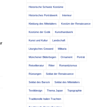
Historische Schweiz Kostüme
Historisches Porträtwerk
Interieur
Kleidung des Mittelalters
Kostüm der Renaissance
Kostüme der Gotik
Kunsthandwerk
Kunst und Kultur
Landschaft
ur
Liturgisches Gewand
Militaria
Münchener Bilderbogen
Ornament
Porträt
Reiseliteratur
Ritter
Romantizismus
Rüstungen
Soldat der Renaissance
Soldat des Barock
Soldat des Mittelalters
Textildesign
Thema Japan
Topographie
Traditionelle Italien Trachten