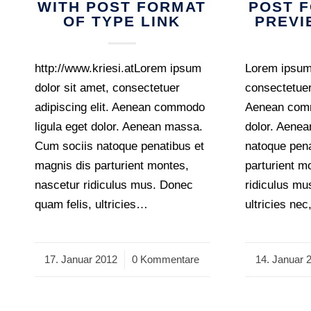
WITH POST FORMAT
POST 
OF TYPE LINK
PREVI
http://www.kriesi.atLorem ipsum
Lorem ipsum 
dolor sit amet, consectetuer
consectetuer 
adipiscing elit. Aenean commodo
Aenean comm
ligula eget dolor. Aenean massa.
dolor. Aene
Cum sociis natoque penatibus et
natoque pena
magnis dis parturient montes,
parturient m
nascetur ridiculus mus. Donec
ridiculus mu
quam felis, ultricies…
ultricies ne
17. Januar 2012
/
0 Kommentare
14. Januar 
/