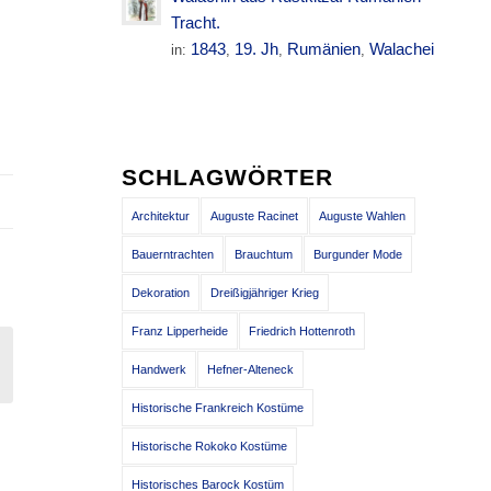
s
Tracht.
1843
19. Jh
Rumänien
Walachei
in:
,
,
,
,
…
SCHLAGWÖRTER
Architektur
Auguste Racinet
Auguste Wahlen
Bauerntrachten
Brauchtum
Burgunder Mode
Dekoration
Dreißigjähriger Krieg
Franz Lipperheide
Friedrich Hottenroth
Handwerk
Hefner-Alteneck
Historische Frankreich Kostüme
Historische Rokoko Kostüme
Historisches Barock Kostüm