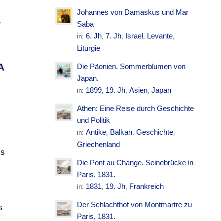
Johannes von Damaskus und Mar
H
T
Saba
6. Jh
7. Jh
Israel
Levante
in:
,
,
,
,
Liturgie
S
A
Die Päonien. Sommerblumen von
Japan.
1899
19. Jh
Asien
Japan
in:
,
,
,
Athen: Eine Reise durch Geschichte
und Politik
Antike
Balkan
Geschichte
in:
,
,
,
Griechenland
is
Die Pont au Change. Seinebrücke in
s
Paris, 1831.
1831
19. Jh
Frankreich
in:
,
,
Der Schlachthof von Montmartre zu
s
Paris, 1831.