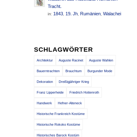
Tracht.
1843
19. Jh
Rumänien
Walachei
in:
,
,
,
SCHLAGWÖRTER
Architektur
Auguste Racinet
Auguste Wahlen
Bauerntrachten
Brauchtum
Burgunder Mode
Dekoration
Dreißigjähriger Krieg
Franz Lipperheide
Friedrich Hottenroth
Handwerk
Hefner-Alteneck
Historische Frankreich Kostüme
Historische Rokoko Kostüme
Historisches Barock Kostüm