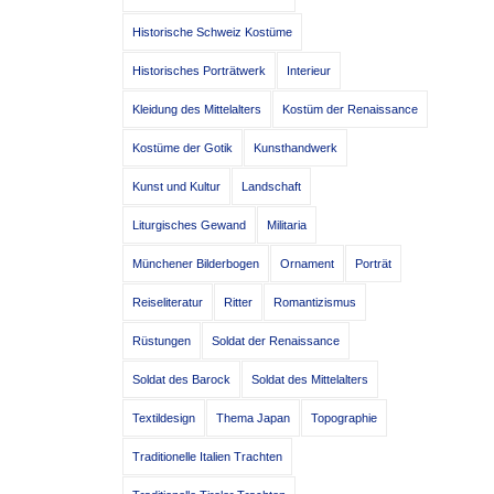
Historische Schweiz Kostüme
Historisches Porträtwerk
Interieur
Kleidung des Mittelalters
Kostüm der Renaissance
Kostüme der Gotik
Kunsthandwerk
Kunst und Kultur
Landschaft
Liturgisches Gewand
Militaria
Münchener Bilderbogen
Ornament
Porträt
Reiseliteratur
Ritter
Romantizismus
Rüstungen
Soldat der Renaissance
Soldat des Barock
Soldat des Mittelalters
Textildesign
Thema Japan
Topographie
Traditionelle Italien Trachten