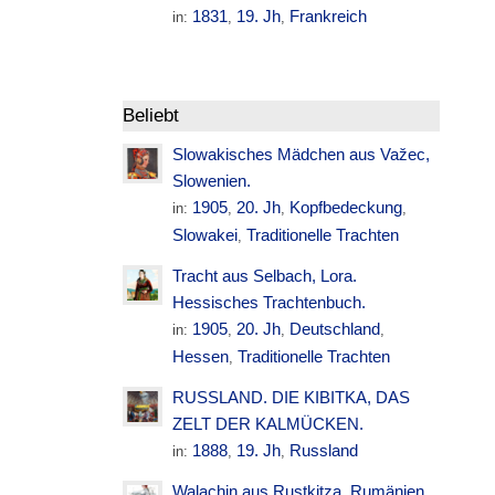
1831
19. Jh
Frankreich
in:
,
,
Beliebt
Slowakisches Mädchen aus Važec,
Slowenien.
1905
20. Jh
Kopfbedeckung
in:
,
,
,
Slowakei
Traditionelle Trachten
,
Tracht aus Selbach, Lora.
Hessisches Trachtenbuch.
1905
20. Jh
Deutschland
in:
,
,
,
Hessen
Traditionelle Trachten
,
RUSSLAND. DIE KIBITKA, DAS
ZELT DER KALMÜCKEN.
1888
19. Jh
Russland
in:
,
,
Walachin aus Rustkitza. Rumänien