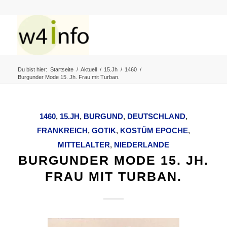
Du bist hier:
Startseite
/
Aktuell
/
15.Jh
/
1460
/
Burgunder Mode 15. Jh. Frau mit Turban.
1460
,
15.JH
,
BURGUND
,
DEUTSCHLAND
,
FRANKREICH
,
GOTIK
,
KOSTÜM EPOCHE
,
MITTELALTER
,
NIEDERLANDE
BURGUNDER MODE 15. JH.
FRAU MIT TURBAN.