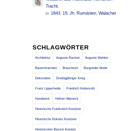
Tracht.
1843
19. Jh
Rumänien
Walachei
in:
,
,
,
SCHLAGWÖRTER
Architektur
Auguste Racinet
Auguste Wahlen
Bauerntrachten
Brauchtum
Burgunder Mode
Dekoration
Dreißigjähriger Krieg
Franz Lipperheide
Friedrich Hottenroth
Handwerk
Hefner-Alteneck
Historische Frankreich Kostüme
Historische Rokoko Kostüme
Historisches Barock Kostüm