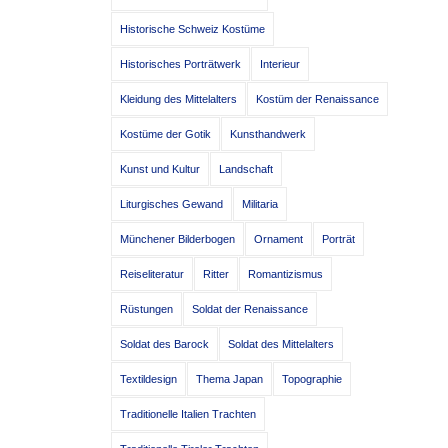
Historische Schweiz Kostüme
Historisches Porträtwerk
Interieur
Kleidung des Mittelalters
Kostüm der Renaissance
Kostüme der Gotik
Kunsthandwerk
Kunst und Kultur
Landschaft
Liturgisches Gewand
Militaria
Münchener Bilderbogen
Ornament
Porträt
Reiseliteratur
Ritter
Romantizismus
Rüstungen
Soldat der Renaissance
Soldat des Barock
Soldat des Mittelalters
Textildesign
Thema Japan
Topographie
Traditionelle Italien Trachten