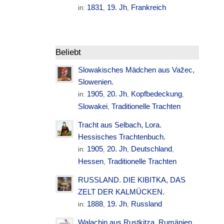
1831
19. Jh
Frankreich
in:
,
,
Beliebt
Slowakisches Mädchen aus Važec,
Slowenien.
1905
20. Jh
Kopfbedeckung
in:
,
,
,
Slowakei
Traditionelle Trachten
,
Tracht aus Selbach, Lora.
Hessisches Trachtenbuch.
1905
20. Jh
Deutschland
in:
,
,
,
Hessen
Traditionelle Trachten
,
RUSSLAND. DIE KIBITKA, DAS
ZELT DER KALMÜCKEN.
1888
19. Jh
Russland
in:
,
,
Walachin aus Rustkitza. Rumänien