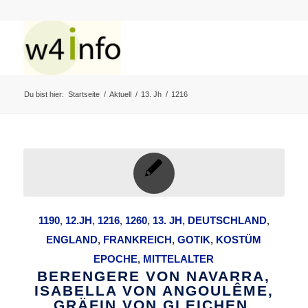
Du bist hier:
Startseite
/
Aktuell
/
13. Jh
/
1216
1190
,
12.JH
,
1216
,
1260
,
13. JH
,
DEUTSCHLAND
,
ENGLAND
,
FRANKREICH
,
GOTIK
,
KOSTÜM
EPOCHE
,
MITTELALTER
BERENGERE VON NAVARRA,
ISABELLA VON ANGOULÊME,
GRÄFIN VON GLEICHEN.