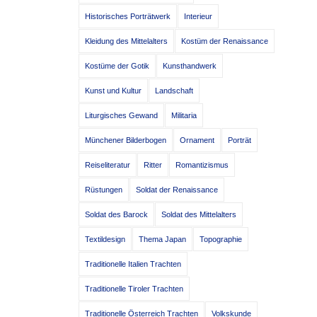
Historisches Porträtwerk
Interieur
Kleidung des Mittelalters
Kostüm der Renaissance
Kostüme der Gotik
Kunsthandwerk
Kunst und Kultur
Landschaft
Liturgisches Gewand
Militaria
Münchener Bilderbogen
Ornament
Porträt
Reiseliteratur
Ritter
Romantizismus
Rüstungen
Soldat der Renaissance
Soldat des Barock
Soldat des Mittelalters
Textildesign
Thema Japan
Topographie
Traditionelle Italien Trachten
Traditionelle Tiroler Trachten
Traditionelle Österreich Trachten
Volkskunde