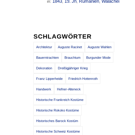
1843
19. Jh
Rumänien
Walachei
in:
,
,
,
SCHLAGWÖRTER
Architektur
Auguste Racinet
Auguste Wahlen
Bauerntrachten
Brauchtum
Burgunder Mode
Dekoration
Dreißigjähriger Krieg
Franz Lipperheide
Friedrich Hottenroth
Handwerk
Hefner-Alteneck
Historische Frankreich Kostüme
Historische Rokoko Kostüme
Historisches Barock Kostüm
Historische Schweiz Kostüme