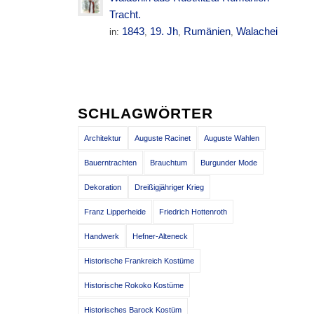
Tracht.
1843
19. Jh
Rumänien
Walachei
in:
,
,
,
SCHLAGWÖRTER
Architektur
Auguste Racinet
Auguste Wahlen
Bauerntrachten
Brauchtum
Burgunder Mode
Dekoration
Dreißigjähriger Krieg
Franz Lipperheide
Friedrich Hottenroth
Handwerk
Hefner-Alteneck
Historische Frankreich Kostüme
Historische Rokoko Kostüme
Historisches Barock Kostüm