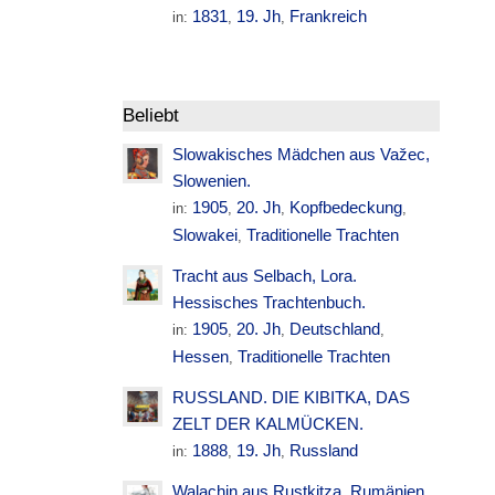
1831
19. Jh
Frankreich
in:
,
,
Beliebt
Slowakisches Mädchen aus Važec,
Slowenien.
1905
20. Jh
Kopfbedeckung
in:
,
,
,
Slowakei
Traditionelle Trachten
,
Tracht aus Selbach, Lora.
Hessisches Trachtenbuch.
1905
20. Jh
Deutschland
in:
,
,
,
Hessen
Traditionelle Trachten
,
RUSSLAND. DIE KIBITKA, DAS
ZELT DER KALMÜCKEN.
1888
19. Jh
Russland
in:
,
,
Walachin aus Rustkitza. Rumänien