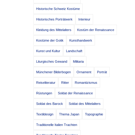
Historische Schweiz Kostüme
Historisches Porträtwerk
Interieur
Kleidung des Mittelalters
Kostüm der Renaissance
Kostüme der Gotik
Kunsthandwerk
Kunst und Kultur
Landschaft
Liturgisches Gewand
Militaria
Münchener Bilderbogen
Ornament
Porträt
Reiseliteratur
Ritter
Romantizismus
Rüstungen
Soldat der Renaissance
Soldat des Barock
Soldat des Mittelalters
Textildesign
Thema Japan
Topographie
Traditionelle Italien Trachten