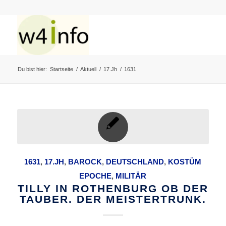
Du bist hier:
Startseite
/
Aktuell
/
17.Jh
/
1631
1631
,
17.JH
,
BAROCK
,
DEUTSCHLAND
,
KOSTÜM
EPOCHE
,
MILITÄR
TILLY IN ROTHENBURG OB DER
TAUBER. DER MEISTERTRUNK.