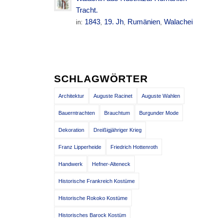
Tracht.
1843
19. Jh
Rumänien
Walachei
in:
,
,
,
SCHLAGWÖRTER
Architektur
Auguste Racinet
Auguste Wahlen
Bauerntrachten
Brauchtum
Burgunder Mode
Dekoration
Dreißigjähriger Krieg
Franz Lipperheide
Friedrich Hottenroth
Handwerk
Hefner-Alteneck
Historische Frankreich Kostüme
Historische Rokoko Kostüme
Historisches Barock Kostüm