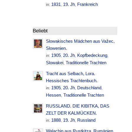
1831
19. Jh
Frankreich
in:
,
,
Beliebt
Slowakisches Mädchen aus Važec,
Slowenien.
1905
20. Jh
Kopfbedeckung
in:
,
,
,
Slowakei
Traditionelle Trachten
,
Tracht aus Selbach, Lora.
Hessisches Trachtenbuch.
1905
20. Jh
Deutschland
in:
,
,
,
Hessen
Traditionelle Trachten
,
RUSSLAND. DIE KIBITKA, DAS
ZELT DER KALMÜCKEN.
1888
19. Jh
Russland
in:
,
,
Walachin aus Rustkitza. Rumänien