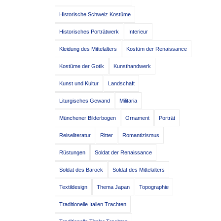
Historische Schweiz Kostüme
Historisches Porträtwerk
Interieur
Kleidung des Mittelalters
Kostüm der Renaissance
Kostüme der Gotik
Kunsthandwerk
Kunst und Kultur
Landschaft
Liturgisches Gewand
Militaria
Münchener Bilderbogen
Ornament
Porträt
Reiseliteratur
Ritter
Romantizismus
Rüstungen
Soldat der Renaissance
Soldat des Barock
Soldat des Mittelalters
Textildesign
Thema Japan
Topographie
Traditionelle Italien Trachten