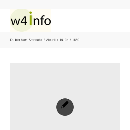
Du bist hier:
Startseite
/
Aktuell
/
19. Jh
/
1850