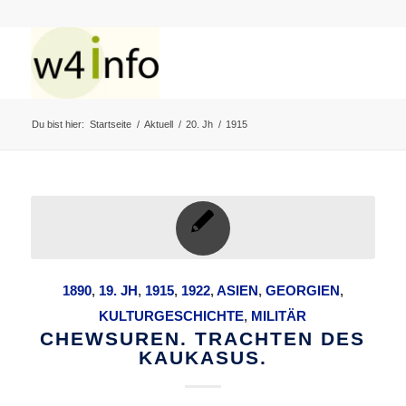
Du bist hier:
Startseite
/
Aktuell
/
20. Jh
/
1915
1890
,
19. JH
,
1915
,
1922
,
ASIEN
,
GEORGIEN
,
KULTURGESCHICHTE
,
MILITÄR
CHEWSUREN. TRACHTEN DES
KAUKASUS.