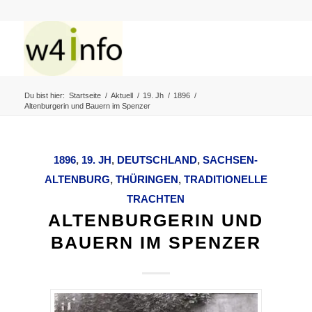
Du bist hier:
Startseite
/
Aktuell
/
19. Jh
/
1896
/
Altenburgerin und Bauern im Spenzer
1896
,
19. JH
,
DEUTSCHLAND
,
SACHSEN-
ALTENBURG
,
THÜRINGEN
,
TRADITIONELLE
TRACHTEN
ALTENBURGERIN UND
BAUERN IM SPENZER