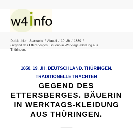
Du bist hier:
Startseite
/
Aktuell
/
19. Jh
/
1850
/
Gegend des Ettersberges. Bäuerin in Werktags-Kleidung aus
Thüringen.
1850
,
19. JH
,
DEUTSCHLAND
,
THÜRINGEN
,
TRADITIONELLE TRACHTEN
GEGEND DES
ETTERSBERGES. BÄUERIN
IN WERKTAGS-KLEIDUNG
AUS THÜRINGEN.