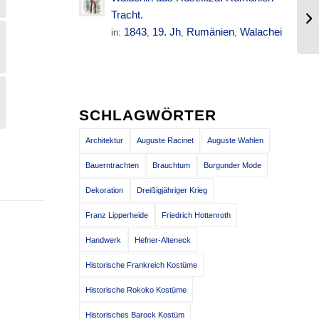
De
Tracht.
14
1843
19. Jh
Rumänien
Walachei
in:
,
,
,
SCHLAGWÖRTER
Architektur
Auguste Racinet
Auguste Wahlen
Bauerntrachten
Brauchtum
Burgunder Mode
Dekoration
Dreißigjähriger Krieg
Franz Lipperheide
Friedrich Hottenroth
Handwerk
Hefner-Alteneck
Historische Frankreich Kostüme
Historische Rokoko Kostüme
Historisches Barock Kostüm