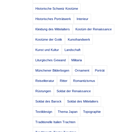
Historische Schweiz Kostüme
Historisches Porträtwerk
Interieur
Kleidung des Mittelalters
Kostüm der Renaissance
Kostüme der Gotik
Kunsthandwerk
Kunst und Kultur
Landschaft
Liturgisches Gewand
Militaria
Münchener Bilderbogen
Ornament
Porträt
Reiseliteratur
Ritter
Romantizismus
Rüstungen
Soldat der Renaissance
Soldat des Barock
Soldat des Mittelalters
Textildesign
Thema Japan
Topographie
Traditionelle Italien Trachten