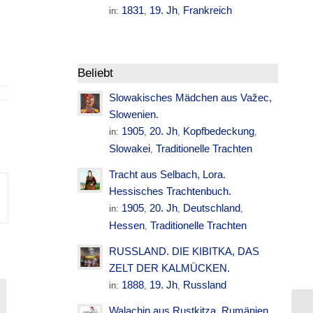
1831
19. Jh
Frankreich
in:
,
,
Beliebt
Slowakisches Mädchen aus Važec,
Slowenien.
1905
20. Jh
Kopfbedeckung
in:
,
,
,
Slowakei
Traditionelle Trachten
,
Tracht aus Selbach, Lora.
Hessisches Trachtenbuch.
1905
20. Jh
Deutschland
in:
,
,
,
Hessen
Traditionelle Trachten
,
RUSSLAND. DIE KIBITKA, DAS
ZELT DER KALMÜCKEN.
1888
19. Jh
Russland
in:
,
,
Walachin aus Rustkitza. Rumänien