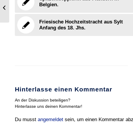
Englischer Gentleman in Garderobe
Belgien.
von 1814.
Friesische Hochzeitstracht aus Sylt
Anfang des 18. Jhs.
Hinterlasse einen Kommentar
An der Diskussion beteiligen?
Hinterlasse uns deinen Kommentar!
Du musst
angemeldet
sein, um einen Kommentar ab