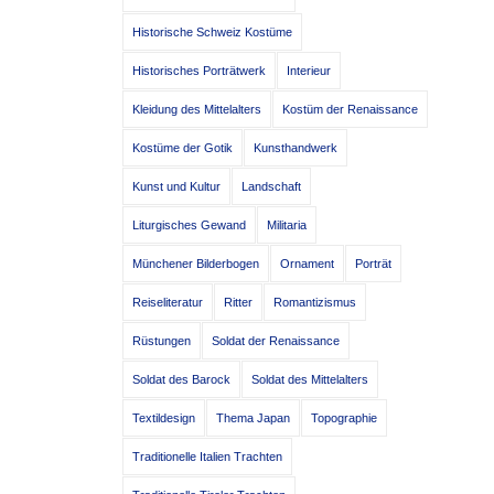
Historische Schweiz Kostüme
Historisches Porträtwerk
Interieur
Kleidung des Mittelalters
Kostüm der Renaissance
Kostüme der Gotik
Kunsthandwerk
Kunst und Kultur
Landschaft
Liturgisches Gewand
Militaria
Münchener Bilderbogen
Ornament
Porträt
Reiseliteratur
Ritter
Romantizismus
Rüstungen
Soldat der Renaissance
Soldat des Barock
Soldat des Mittelalters
Textildesign
Thema Japan
Topographie
Traditionelle Italien Trachten