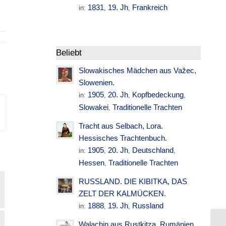
1831
19. Jh
Frankreich
in:
,
,
Beliebt
Slowakisches Mädchen aus Važec,
Slowenien.
1905
20. Jh
Kopfbedeckung
in:
,
,
,
Slowakei
Traditionelle Trachten
,
Tracht aus Selbach, Lora.
Hessisches Trachtenbuch.
1905
20. Jh
Deutschland
in:
,
,
,
Hessen
Traditionelle Trachten
,
RUSSLAND. DIE KIBITKA, DAS
ZELT DER KALMÜCKEN.
1888
19. Jh
Russland
in:
,
,
Walachin aus Rustkitza. Rumänien