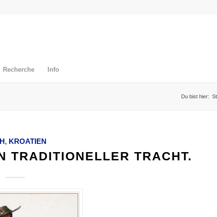
Recherche
Info
Du bist hier:
St
JH
,
KROATIEN
N TRADITIONELLER TRACHT.