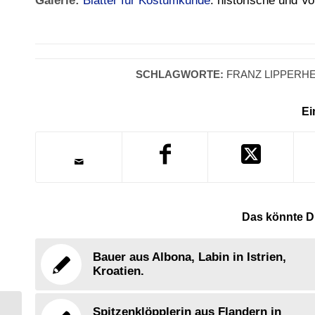
Galerie:
Blätter für Kostümkunde
: historische und V
SCHLAGWORTE:
FRANZ LIPPERHE
Ei
Das könnte Di
Bauer aus Albona, Labin in Istrien,
Kroatien.
Spitzenklöpplerin aus Flandern in