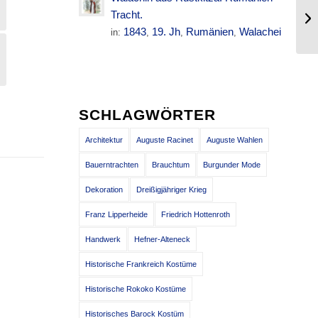
Kr
Tracht.
tr
1843
19. Jh
Rumänien
Walachei
in:
,
,
,
SCHLAGWÖRTER
Architektur
Auguste Racinet
Auguste Wahlen
Bauerntrachten
Brauchtum
Burgunder Mode
Dekoration
Dreißigjähriger Krieg
Franz Lipperheide
Friedrich Hottenroth
Handwerk
Hefner-Alteneck
Historische Frankreich Kostüme
Historische Rokoko Kostüme
Historisches Barock Kostüm