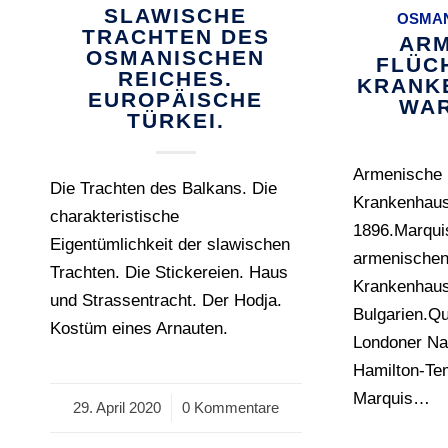
SLAWISCHE
OSMAN
TRACHTEN DES
ARM
OSMANISCHEN
FLÜC
REICHES.
KRANK
EUROPÄISCHE
WAR
TÜRKEI.
Armenische 
Die Trachten des Balkans. Die
Krankenhau
charakteristische
1896.Marquis
Eigentümlichkeit der slawischen
armenischen
Trachten. Die Stickereien. Haus
Krankenhaus
und Strassentracht. Der Hodja.
Bulgarien.Que
Kostüm eines Arnauten.
Londoner Na
Hamilton-Te
Marquis…
29. April 2020
/
0 Kommentare