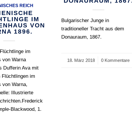
DONAURAUM, 1867
ISCHES REICH
ENISCHE
HTLINGE IM
Bulgarischer Junge in
ENHAUS VON
traditioneller Tracht aus dem
NA 1896.
Donauraum, 1867.
Flüchtlinge im
s von Warna
18. März 2018
/
0 Kommentare
 Dufferin Ava mit
 Flüchtlingen im
 von Warna,
lle: Illustrierte
chrichten.Frederick
mple-Blackwood, 1.