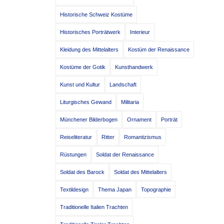
Historische Schweiz Kostüme
Historisches Porträtwerk
Interieur
Kleidung des Mittelalters
Kostüm der Renaissance
Kostüme der Gotik
Kunsthandwerk
Kunst und Kultur
Landschaft
Liturgisches Gewand
Militaria
Münchener Bilderbogen
Ornament
Porträt
Reiseliteratur
Ritter
Romantizismus
Rüstungen
Soldat der Renaissance
Soldat des Barock
Soldat des Mittelalters
Textildesign
Thema Japan
Topographie
Traditionelle Italien Trachten