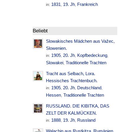
1831
19. Jh
Frankreich
in:
,
,
Beliebt
Slowakisches Mädchen aus Važec,
Slowenien.
1905
20. Jh
Kopfbedeckung
in:
,
,
,
Slowakei
Traditionelle Trachten
,
Tracht aus Selbach, Lora.
Hessisches Trachtenbuch.
1905
20. Jh
Deutschland
in:
,
,
,
Hessen
Traditionelle Trachten
,
RUSSLAND. DIE KIBITKA, DAS
ZELT DER KALMÜCKEN.
1888
19. Jh
Russland
in:
,
,
Walachin aus Rustkitza. Rumänien