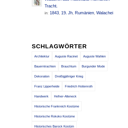
Tracht.
1843
19. Jh
Rumänien
Walachei
in:
,
,
,
SCHLAGWÖRTER
Architektur
Auguste Racinet
Auguste Wahlen
Bauerntrachten
Brauchtum
Burgunder Mode
Dekoration
Dreißigjähriger Krieg
Franz Lipperheide
Friedrich Hottenroth
Handwerk
Hefner-Alteneck
Historische Frankreich Kostüme
Historische Rokoko Kostüme
Historisches Barock Kostüm