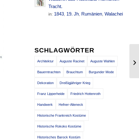
Tracht.
1843
19. Jh
Rumänien
Walachei
in:
,
,
,
SCHLAGWÖRTER
Sc
Architektur
Auguste Racinet
Auguste Wahlen
19
Bauerntrachten
Brauchtum
Burgunder Mode
Dekoration
Dreißigjähriger Krieg
Franz Lipperheide
Friedrich Hottenroth
Handwerk
Hefner-Alteneck
Historische Frankreich Kostüme
Historische Rokoko Kostüme
Historisches Barock Kostüm