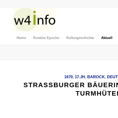
Home
Kostüm Epoche
Kulturgeschichte
Aktuell
1670
,
17.JH
,
BAROCK
,
DEUT
STRASSBURGER BÄUERIN 
TURMHÜTER