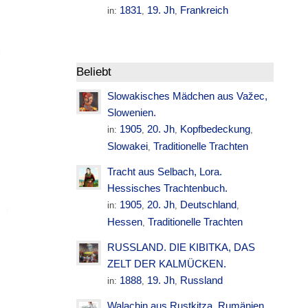
1831
19. Jh
Frankreich
in:
,
,
Beliebt
Slowakisches Mädchen aus Važec,
Slowenien.
1905
20. Jh
Kopfbedeckung
in:
,
,
,
Slowakei
Traditionelle Trachten
,
Tracht aus Selbach, Lora.
Hessisches Trachtenbuch.
1905
20. Jh
Deutschland
in:
,
,
,
Hessen
Traditionelle Trachten
,
RUSSLAND. DIE KIBITKA, DAS
ZELT DER KALMÜCKEN.
1888
19. Jh
Russland
in:
,
,
Walachin aus Rustkitza. Rumänien