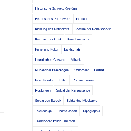
Historische Schweiz Kostüme
Historisches Porträtwerk
Interieur
Kleidung des Mittelalters
Kostüm der Renaissance
Kostüme der Gotik
Kunsthandwerk
Kunst und Kultur
Landschaft
Liturgisches Gewand
Militaria
Münchener Bilderbogen
Ornament
Porträt
Reiseliteratur
Ritter
Romantizismus
Rüstungen
Soldat der Renaissance
Soldat des Barock
Soldat des Mittelalters
Textildesign
Thema Japan
Topographie
Traditionelle Italien Trachten