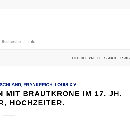
Recherche
Info
Du bist hier:
Startseite
/
Aktuell
/
17.Jh
SCHLAND
,
FRANKREICH
,
LOUIS XIV.
MIT BRAUTKRONE IM 17. JH.
, HOCHZEITER.