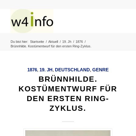
Du bist hier:
Startseite
/
Aktuell
/
19. Jh
/
1876
/
Brünnhilde. Kostümentwurf für den ersten Ring-Zyklus.
1876
,
19. JH
,
DEUTSCHLAND
,
GENRE
BRÜNNHILDE.
KOSTÜMENTWURF FÜR
DEN ERSTEN RING-
ZYKLUS.