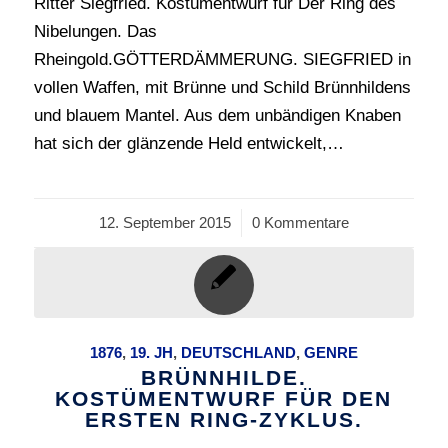
Ritter Siegfried. Kostümentwurf für Der Ring des
Nibelungen. Das
Rheingold.GÖTTERDÄMMERUNG. SIEGFRIED in
vollen Waffen, mit Brünne und Schild Brünnhildens
und blauem Mantel. Aus dem unbändigen Knaben
hat sich der glänzende Held entwickelt,…
12. September 2015
/
0 Kommentare
1876
,
19. JH
,
DEUTSCHLAND
,
GENRE
BRÜNNHILDE.
KOSTÜMENTWURF FÜR DEN
ERSTEN RING-ZYKLUS.