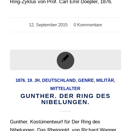
Ring-Zyklus von Prof. Carl Emil Doepler, 1876.
12. September 2015
/
0 Kommentare
1876
,
19. JH
,
DEUTSCHLAND
,
GENRE
,
MILITÄR
,
MITTELALTER
GUNTHER. DER RING DES
NIBELUNGEN.
Gunther. Kostümentwurf für Der Ring des
Nibelungen. Das Rheingold. von Richard Wagner.