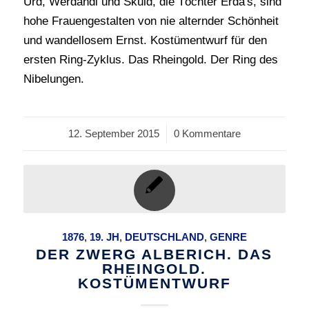
Urd, Werdandi und Skuld, die Töchter Erda's, sind
hohe Frauengestalten von nie alternder Schönheit
und wandellosem Ernst. Kostümentwurf für den
ersten Ring-Zyklus. Das Rheingold. Der Ring des
Nibelungen.
12. September 2015
/
0 Kommentare
1876
,
19. JH
,
DEUTSCHLAND
,
GENRE
DER ZWERG ALBERICH. DAS
RHEINGOLD.
KOSTÜMENTWURF