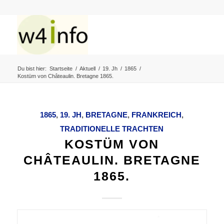
Du bist hier:
Startseite
/
Aktuell
/
19. Jh
/
1865
/
Kostüm von Châteaulin. Bretagne 1865.
1865
,
19. JH
,
BRETAGNE
,
FRANKREICH
,
TRADITIONELLE TRACHTEN
KOSTÜM VON
CHÂTEAULIN. BRETAGNE
1865.