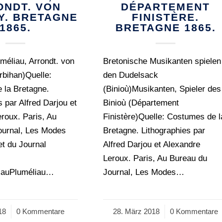
ONDT. VON
DÉPARTEMENT
Y. BRETAGNE
FINISTÈRE.
1865.
BRETAGNE 1865.
méliau, Arrondt. von
Bretonische Musikanten spielen
rbihan)Quelle:
den Dudelsack
 la Bretagne.
(Binioù)Musikanten, Spieler des
s par Alfred Darjou et
Binioù (Département
roux. Paris, Au
Finistère)Quelle: Costumes de l
ournal, Les Modes
Bretagne. Lithographies par
et du Journal
Alfred Darjou et Alexandre
Leroux. Paris, Au Bureau du
iauPluméliau…
Journal, Les Modes…
18
0 Kommentare
28. März 2018
/
0 Kommentare