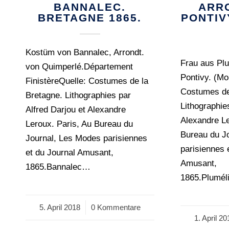
BANNALEC.
ARR
BRETAGNE 1865.
PONTIV
Kostüm von Bannalec, Arrondt.
Frau aus Plu
von Quimperlé.Département
Pontivy. (Mo
FinistèreQuelle: Costumes de la
Costumes de
Bretagne. Lithographies par
Lithographie
Alfred Darjou et Alexandre
Alexandre Le
Leroux. Paris, Au Bureau du
Bureau du J
Journal, Les Modes parisiennes
parisiennes 
et du Journal Amusant,
Amusant,
1865.Bannalec…
1865.Plumél
5. April 2018
/
0 Kommentare
1. April 20
/