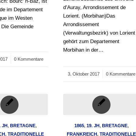
sch: Bourc' h-Baz, ist
d’Auray, Arrondissement de
de im Departement
Lorient. (Morbihan)Das
ique im Westen
Arrondissement
. Die Gemeinde
(Verwaltungsbezirk) von Lorient
gehört zum Departement
Morbihan in der…
2017
0 Kommentare
3. Oktober 2017
/
0 Kommentare
. JH
,
BRETAGNE
,
1865
,
19. JH
,
BRETAGNE
,
CH
,
TRADITIONELLE
FRANKREICH
,
TRADITIONELL