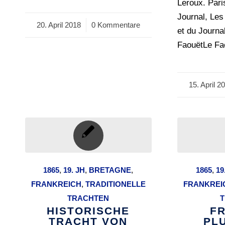
Leroux. Pari
Journal, Le
20. April 2018
/
0 Kommentare
et du Journa
FaouëtLe Fa
15. April 2
/
1865
,
19. JH
,
BRETAGNE
,
1865
,
19
FRANKREICH
,
TRADITIONELLE
FRANKREI
TRACHTEN
T
HISTORISCHE
F
TRACHT VON
PL