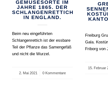
GEMÜSESORTE IM
GR
JAHRE 1865. DER
SENNE
SCHLANGENRETTICH
KOSTÜ
IN ENGLAND.
KANTO
Beim neu eingeführten
Freiburg Gr
Schlangenrettich ist der essbare
Gala. Kostü
Teil der Pflanze das Samengefäß
Friborg von J
und nicht die Wurzel.
15. Februar 
/
2. Mai 2021
/
0 Kommentare