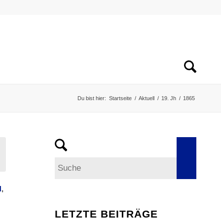
Du bist hier:
Startseite
/
Aktuell
/
19. Jh
/
1865
N
,
LETZTE BEITRÄGE