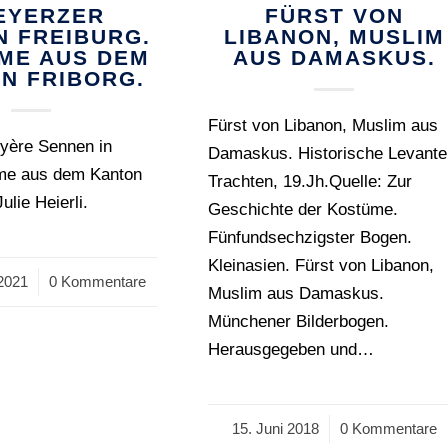
EYERZER
FÜRST VON
N FREIBURG.
LIBANON, MUSLIM
ME AUS DEM
AUS DAMASKUS.
N FRIBORG.
Fürst von Libanon, Muslim aus
uyère Sennen in
Damaskus. Historische Levante
me aus dem Kanton
Trachten, 19.Jh.Quelle: Zur
ulie Heierli.
Geschichte der Kostüme.
Fünfundsechzigster Bogen.
Kleinasien. Fürst von Libanon,
2021
0 Kommentare
Muslim aus Damaskus.
Münchener Bilderbogen.
Herausgegeben und…
15. Juni 2018
/
0 Kommentare