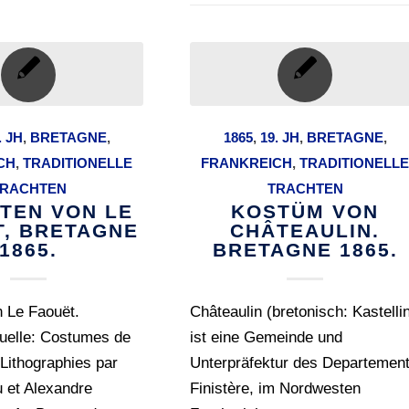
. JH
,
BRETAGNE
,
1865
,
19. JH
,
BRETAGNE
,
CH
,
TRADITIONELLE
FRANKREICH
,
TRADITIONELL
RACHTEN
TRACHTEN
TEN VON LE
KOSTÜM VON
T, BRETAGNE
CHÂTEAULIN.
1865.
BRETAGNE 1865.
 Le Faouët.
Châteaulin (bretonisch: Kastelli
uelle: Costumes de
ist eine Gemeinde und
 Lithographies par
Unterpräfektur des Departemen
u et Alexandre
Finistère, im Nordwesten