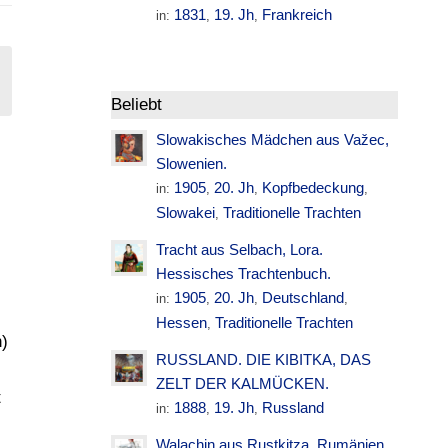
1831
19. Jh
Frankreich
in:
,
,
Beliebt
Slowakisches Mädchen aus Važec,
Slowenien.
E
1905
20. Jh
Kopfbedeckung
in:
,
,
,
Slowakei
Traditionelle Trachten
,
Tracht aus Selbach, Lora.
Hessisches Trachtenbuch.
1905
20. Jh
Deutschland
in:
,
,
,
Hessen
Traditionelle Trachten
,
n)
RUSSLAND. DIE KIBITKA, DAS
ZELT DER KALMÜCKEN.
t
1888
19. Jh
Russland
in:
,
,
Walachin aus Rustkitza. Rumänien