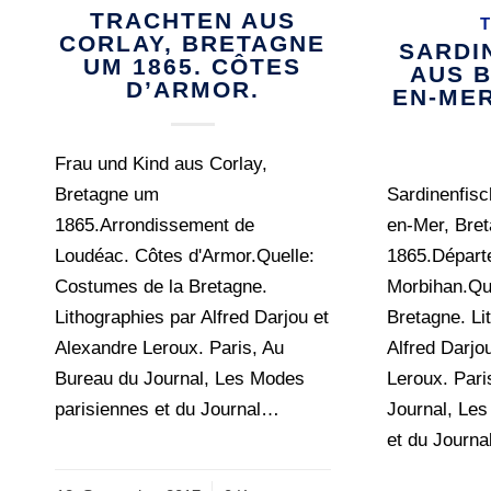
TRACHTEN AUS
T
CORLAY, BRETAGNE
SARDI
UM 1865. CÔTES
AUS B
D’ARMOR.
EN-ME
Frau und Kind aus Corlay,
Bretagne um
Sardinenfisc
1865.Arrondissement de
en-Mer, Bre
Loudéac. Côtes d'Armor.Quelle:
1865.Départ
Costumes de la Bretagne.
Morbihan.Qu
Lithographies par Alfred Darjou et
Bretagne. Li
Alexandre Leroux. Paris, Au
Alfred Darjo
Bureau du Journal, Les Modes
Leroux. Pari
parisiennes et du Journal…
Journal, Le
et du Journ