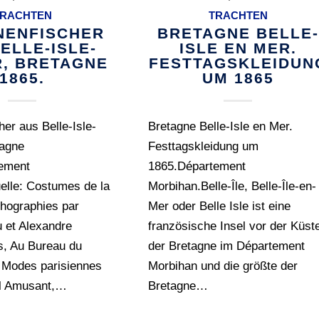
RACHTEN
TRACHTEN
NENFISCHER
BRETAGNE BELLE-
ELLE-ISLE-
ISLE EN MER.
R, BRETAGNE
FESTTAGSKLEIDUN
1865.
UM 1865
her aus Belle-Isle-
Bretagne Belle-Isle en Mer.
tagne
Festtagskleidung um
ement
1865.Département
elle: Costumes de la
Morbihan.Belle-Île, Belle-Île-en-
thographies par
Mer oder Belle Isle ist eine
u et Alexandre
französische Insel vor der Küst
s, Au Bureau du
der Bretagne im Département
s Modes parisiennes
Morbihan und die größte der
al Amusant,…
Bretagne…