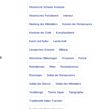
Historische Schweiz Kostüme
Historisches Porträtwerk
Interieur
Kleidung des Mittelalters
Kostüm der Renaissance
Kostüme der Gotik
Kunsthandwerk
Kunst und Kultur
Landschaft
Liturgisches Gewand
Militaria
a
Münchener Bilderbogen
Ornament
Porträt
Reiseliteratur
Ritter
Romantizismus
Rüstungen
Soldat der Renaissance
Soldat des Barock
Soldat des Mittelalters
Textildesign
Thema Japan
Topographie
Traditionelle Italien Trachten