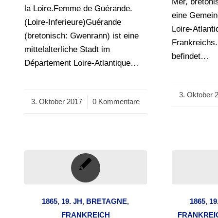
Mer, bretoni
la Loire.Femme de Guérande.
eine Gemein
(Loire-Inferieure)Guérande
Loire-Atlant
(bretonisch: Gwenrann) ist eine
Frankreichs
mittelalterliche Stadt im
befindet…
Département Loire-Atlantique…
3. Oktober 
/
3. Oktober 2017
/
0 Kommentare
1865
,
19. JH
,
BRETAGNE
,
1865
,
19
FRANKREICH
FRANKREI