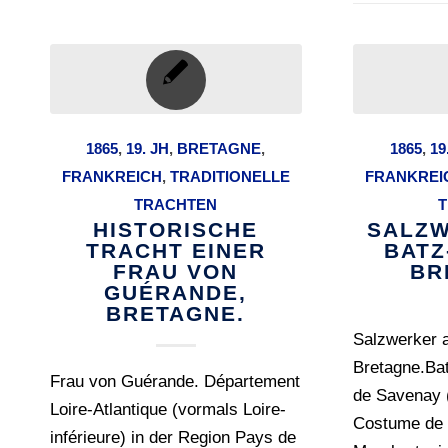
1865
,
19. JH
,
BRETAGNE
,
1865
,
19
FRANKREICH
,
TRADITIONELLE
FRANKREI
TRACHTEN
T
HISTORISCHE
SALZW
TRACHT EINER
BATZ
FRAU VON
BR
GUÉRANDE,
BRETAGNE.
Salzwerker 
Bretagne.Bat
Frau von Guérande. Département
de Savenay (
Loire-Atlantique (vormals Loire-
Costume de 
inférieure) in der Region Pays de