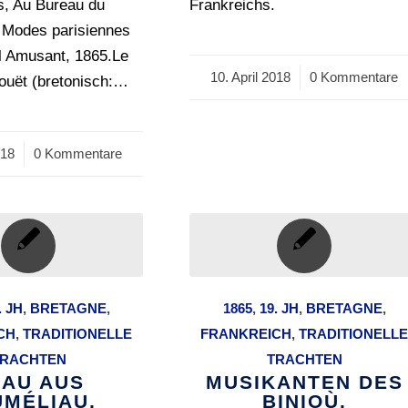
s, Au Bureau du
Frankreichs.
s Modes parisiennes
l Amusant, 1865.Le
10. April 2018
/
0 Kommentare
ouët (bretonisch:…
018
0 Kommentare
. JH
,
BRETAGNE
,
1865
,
19. JH
,
BRETAGNE
,
CH
,
TRADITIONELLE
FRANKREICH
,
TRADITIONELL
RACHTEN
TRACHTEN
RAU AUS
MUSIKANTEN DES
UMÉLIAU,
BINIOÙ.