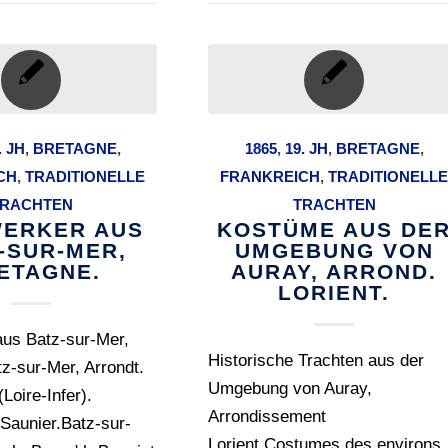
. JH
,
BRETAGNE
,
1865
,
19. JH
,
BRETAGNE
,
CH
,
TRADITIONELLE
FRANKREICH
,
TRADITIONELL
RACHTEN
TRACHTEN
ERKER AUS
KOSTÜME AUS DE
-SUR-MER,
UMGEBUNG VON
ETAGNE.
AURAY, ARROND.
LORIENT.
aus Batz-sur-Mer,
Historische Trachten aus der
z-sur-Mer, Arrondt.
Umgebung von Auray,
Loire-Infer).
Arrondissement
Saunier.Batz-sur-
Lorient.Costumes des environs