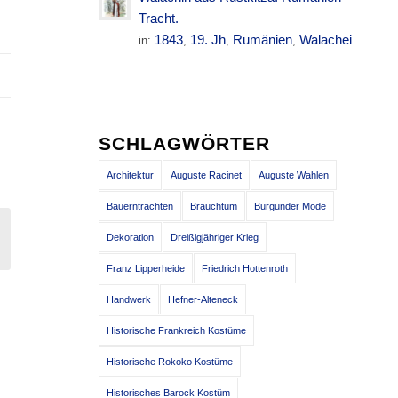
Tracht.
1843
19. Jh
Rumänien
Walachei
in:
,
,
,
SCHLAGWÖRTER
Architektur
Auguste Racinet
Auguste Wahlen
Bauerntrachten
Brauchtum
Burgunder Mode
Dekoration
Dreißigjähriger Krieg
Franz Lipperheide
Friedrich Hottenroth
Handwerk
Hefner-Alteneck
E
Historische Frankreich Kostüme
Historische Rokoko Kostüme
Historisches Barock Kostüm