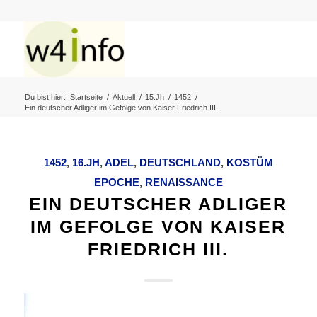
Du bist hier:
Startseite
/
Aktuell
/
15.Jh
/
1452
/
Ein deutscher Adliger im Gefolge von Kaiser Friedrich III.
1452
,
16.JH
,
ADEL
,
DEUTSCHLAND
,
KOSTÜM
EPOCHE
,
RENAISSANCE
EIN DEUTSCHER ADLIGER
IM GEFOLGE VON KAISER
FRIEDRICH III.