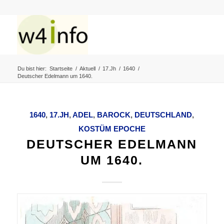
Du bist hier:
Startseite
/
Aktuell
/
17.Jh
/
1640
/
Deutscher Edelmann um 1640.
1640
,
17.JH
,
ADEL
,
BAROCK
,
DEUTSCHLAND
,
KOSTÜM EPOCHE
DEUTSCHER EDELMANN
UM 1640.