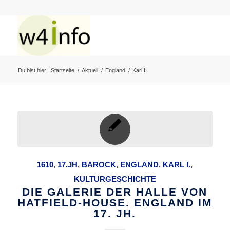
Du bist hier:
Startseite
/
Aktuell
/
England
/
Karl I.
1610
,
17.JH
,
BAROCK
,
ENGLAND
,
KARL I.
,
KULTURGESCHICHTE
DIE GALERIE DER HALLE VON
HATFIELD-HOUSE. ENGLAND IM
17. JH.